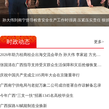
钱学明率队赴玉林市调研
时政动态
更多>
2026年助力桂商桂企出海交流会举办 孙大伟 李家超 方光华致辞
张国清在广西指导支持受灾群众生活保障和灾后抢修恢复工作时强调 细致做好受灾群众生活保障 全力支持受灾地区抢修恢复
庆祝中国共产党成立105周年大会在京隆重举行
广西南宁供电局与老挝万象二公司成功签署合作谅解备忘录
今年广西“三支一扶”招募1345名高校毕业生
广西探路AI赋能制造业焕新