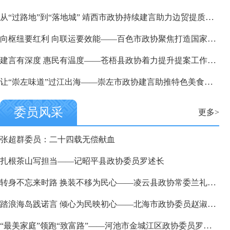
从“过路地”到“落地城” 靖西市政协持续建言助力边贸提质升级
向枢纽要红利 向联运要效能——百色市政协聚焦打造国家物流枢纽议政建言
建言有深度 惠民有温度——苍梧县政协着力提升提案工作水平侧记
让“崇左味道”过江出海——崇左市政协建言助推特色美食产业发展
委员风采
更多>
张超群委员：二十四载无偿献血
扎根茶山写担当——记昭平县政协委员罗述长
转身不忘来时路 换装不移为民心——凌云县政协常委兰礼克的赤诚本色
踏浪海岛践诺言 倾心为民映初心——北海市政协委员赵淑秋的育人情怀与履职足迹
“最美家庭”领跑“致富路”——河池市金城江区政协委员罗婷情系桑梓的动人故事