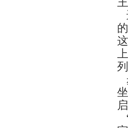
王
上
启