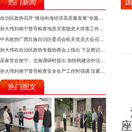
热门新闻
自治区政协召开“推动向海经济高质量发展”专题调研座谈会 钱学明出席并讲话
孙大伟到南宁督导检查地质灾害隐患大排查工作时强调 筑牢地质灾害安全防线 全力保障人民群众生命财产安全
中共政协广西壮族自治区委员会机关党员大会召开 选举产生新一届机关党委、机关纪委
孙大伟在自治区政协专题协商会上指出 下足察识谋督之功 恪尽服务大局之责 助推有色金属、关键金属产业高质量发展
巫家世在南宁、北海调研时提出 加快构建涉外法律供给集群 护航向海经济高质量发展
孙大伟到南宁督导检查安全生产工作时强调 压紧压实责任 狠抓隐患整治 坚决筑牢安全生产防线
热门图文