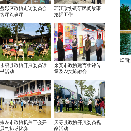
叠彩区政协走访委员会
环江政协调研民间故事
客厅议事厅
挖掘工作
烟雨
永福县政协开展委员读
来宾市政协建言壮锦传
书活动
承及农文旅融合
崇左市政协机关工会开
天等县政协开展委员视
展气排球比赛
察活动