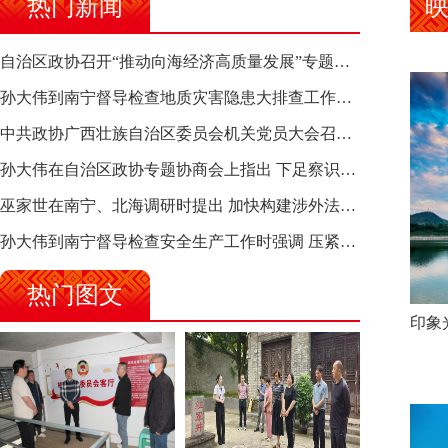
热门新闻
自治区政协召开“推动向海经济高质量发展”专题调研座谈会 钱学明出席并讲话
孙大伟到南宁督导检查地质灾害隐患大排查工作时强调 筑牢地质灾害安全防线 全力保障人民群众生命财产安全
中共政协广西壮族自治区委员会机关党员大会召开 选举产生新一届机关党委、机关纪委
孙大伟在自治区政协专题协商会上指出 下足察识谋督之功 恪尽服务大局之责 助推有色金属、关键金属产业高质量发展
巫家世在南宁、北海调研时提出 加快构建涉外法律供给集群 护航向海经济高质量发展
孙大伟到南宁督导检查安全生产工作时强调 压紧压实责任 狠抓隐患整治 坚决筑牢安全生产防线
热门图文
印象光