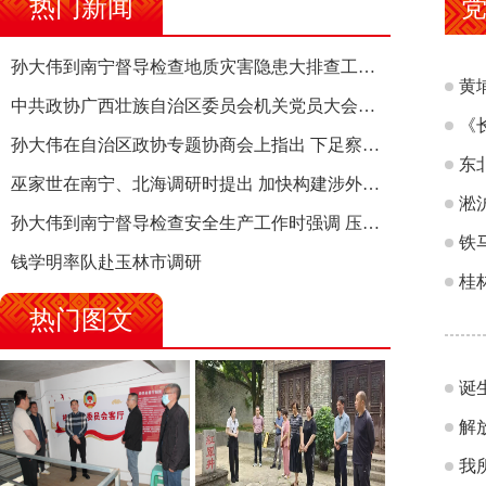
热门新闻
孙大伟到南宁督导检查地质灾害隐患大排查工作时强调 筑牢地质灾害安全防线 全力保障人民群众生命财产安全
黄
中共政协广西壮族自治区委员会机关党员大会召开 选举产生新一届机关党委、机关纪委
《
孙大伟在自治区政协专题协商会上指出 下足察识谋督之功 恪尽服务大局之责 助推有色金属、关键金属产业高质量发展
东
巫家世在南宁、北海调研时提出 加快构建涉外法律供给集群 护航向海经济高质量发展
淞
孙大伟到南宁督导检查安全生产工作时强调 压紧压实责任 狠抓隐患整治 坚决筑牢安全生产防线
铁
钱学明率队赴玉林市调研
桂
热门图文
诞
解
我