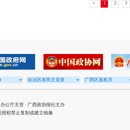
«
1
2
3
公厅主管 · 广西政协报社主办
面授权禁止复制或建立镜像