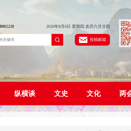
802228
2026年8月6日 星期四 农历六月廿四
投稿邮箱
纵横谈
文史
文化
两