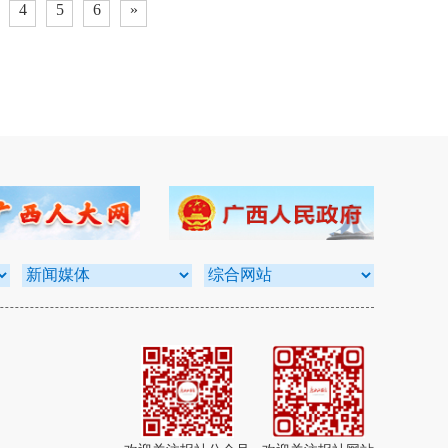
4
5
6
»