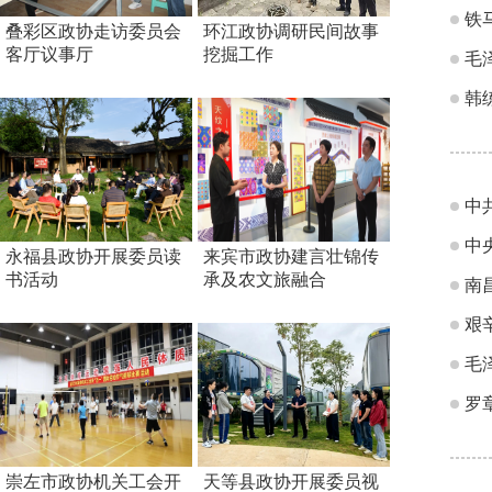
铁
叠彩区政协走访委员会
环江政协调研民间故事
客厅议事厅
挖掘工作
毛
韩
中
中
永福县政协开展委员读
来宾市政协建言壮锦传
书活动
承及农文旅融合
南
艰
毛
罗
崇左市政协机关工会开
天等县政协开展委员视