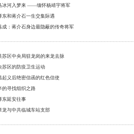
马冰河入梦来 ——缅怀杨靖宇将军
泽东和蒋介石一生交集际遇
练成：蒋介石身边最隐蔽的传奇将军
共苏区中央局驻龙岗的来龙去脉
央苏区的防疫卫生运动
昌起义后绝密信函的红色信使
辛的寻找组织之路
泽东延安往事
章龙与中共临城车站支部