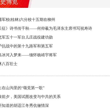
党史博览
埔军校(桂林)六分校十五期在柳州
长征》诗书传千秋——何仰羲为毛泽东主席书写祝寿诗
北军五十一军台儿庄战役建功勋
沪抗战中的第十九路军和第五军
马冰河入梦来——缅怀杨靖宇将军
林八百壮士
生在山沟里的“颂党第一歌”
放前夕，美国试图改变与中共的关系
所知道的胡适江冬秀伉俪情深