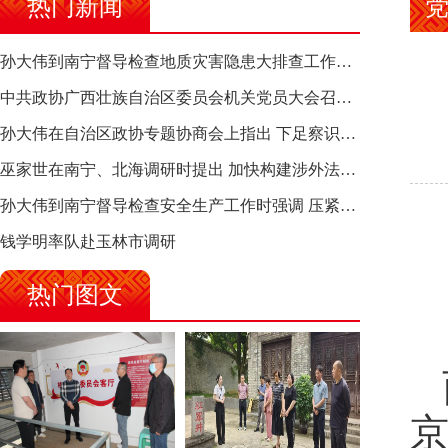
热门新闻
孙大伟到南宁督导检查地质灾害隐患大排查工作时强调 筑牢地质灾害安全防线 全力保障人民群众生命财产安全
中共政协广西壮族自治区委员会机关党员大会召开 选举产生新一届机关党委、机关纪委
孙大伟在自治区政协专题协商会上指出 下足察识谋督之功 恪尽服务大局之责 助推有色金属、关键金属产业高质量发展
巫家世在南宁、北海调研时提出 加快构建涉外法律供给集群 护航向海经济高质量发展
孙大伟到南宁督导检查安全生产工作时强调 压紧压实责任 狠抓隐患整治 坚决筑牢安全生产防线
钱学明率队赴玉林市调研
热门图文