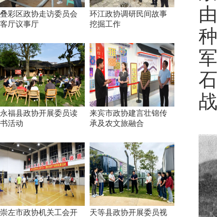
叠彩区政协走访委员会
环江政协调研民间故事
客厅议事厅
挖掘工作
永福县政协开展委员读
来宾市政协建言壮锦传
书活动
承及农文旅融合
崇左市政协机关工会开
天等县政协开展委员视