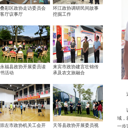
叠彩区政协走访委员会
环江政协调研民间故事
客厅议事厅
挖掘工作
永福县政协开展委员读
来宾市政协建言壮锦传
书活动
承及农文旅融合
近日
调研
域，
崇左市政协机关工会开
天等县政协开展委员视
一步