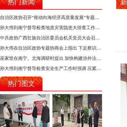
热门新闻
自治区政协召开“推动向海经济高质量发展”专题调研座谈会 钱学明出席并讲话
孙大伟到南宁督导检查地质灾害隐患大排查工作时强调 筑牢地质灾害安全防线 全力保障人民群众生命财产安全
中共政协广西壮族自治区委员会机关党员大会召开 选举产生新一届机关党委、机关纪委
孙大伟在自治区政协专题协商会上指出 下足察识谋督之功 恪尽服务大局之责 助推有色金属、关键金属产业高质量发展
巫家世在南宁、北海调研时提出 加快构建涉外法律供给集群 护航向海经济高质量发展
孙大伟到南宁督导检查安全生产工作时强调 压紧压实责任 狠抓隐患整治 坚决筑牢安全生产防线
热门图文