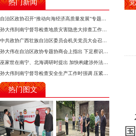
热门新闻
自治区政协召开“推动向海经济高质量发展”专题调研座谈会 钱学明出席并讲话
孙大伟到南宁督导检查地质灾害隐患大排查工作时强调 筑牢地质灾害安全防线 全力保障人民群众生命财产安全
中共政协广西壮族自治区委员会机关党员大会召开 选举产生新一届机关党委、机关纪委
孙大伟在自治区政协专题协商会上指出 下足察识谋督之功 恪尽服务大局之责 助推有色金属、关键金属产业高质量发展
巫家世在南宁、北海调研时提出 加快构建涉外法律供给集群 护航向海经济高质量发展
孙大伟到南宁督导检查安全生产工作时强调 压紧压实责任 狠抓隐患整治 坚决筑牢安全生产防线
热门图文