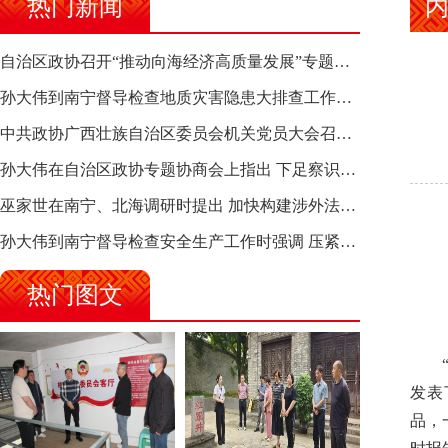
热门新闻
自治区政协召开“推动向海经济高质量发展”专题调研座谈会 钱学明出席并讲话
孙大伟到南宁督导检查地质灾害隐患大排查工作时强调 筑牢地质灾害安全防线 全力保障人民群众生命财产安全
中共政协广西壮族自治区委员会机关党员大会召开 选举产生新一届机关党委、机关纪委
孙大伟在自治区政协专题协商会上指出 下足察识谋督之功 恪尽服务大局之责 助推有色金属、关键金属产业高质量发展
巫家世在南宁、北海调研时提出 加快构建涉外法律供给集群 护航向海经济高质量发展
孙大伟到南宁督导检查安全生产工作时强调 压紧压实责任 狠抓隐患整治 坚决筑牢安全生产防线
热门图文
发表
品，