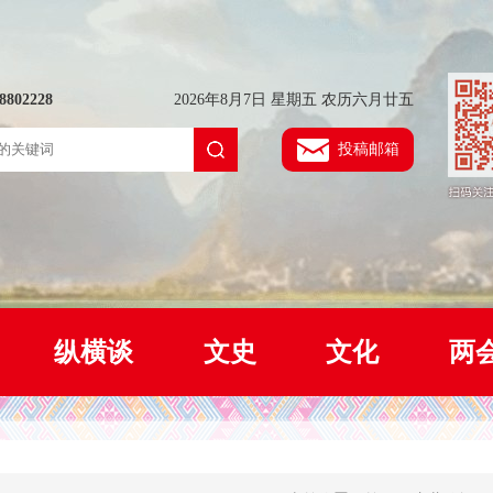
802228
2026年8月7日 星期五 农历六月廿五
投稿邮箱
纵横谈
文史
文化
两