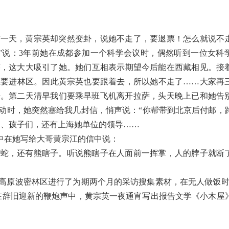
前一天，黄宗英却突然变卦，说她不走了，要退票！怎么就说不
”说：3年前她在成都参加一个科学会议时，偶然听到一位女科
迹，这大大吸引了她。她们互相表示期望今后能在西藏相见。接
正要进林区。因此黄宗英也要跟着去，所以她不走了……大家再
步。第二天清早我们要乘早班飞机离开拉萨，头天晚上已和她告
动时，她突然塞给我几封信，悄声说：“你帮带到北京后付邮，
弟、孩子们，还有上海她单位的领导……
中在她写给大哥黄宗江的信中说：
有蛇，还有熊瞎子。听说熊瞎子在人面前一挥掌，人的脖子就断
。
藏高原波密林区进行了为期两个月的采访搜集素材，在无人做饭时
，在辞旧迎新的鞭炮声中，黄宗英一夜通宵写出报告文学《小木屋