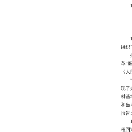
组织
革”
《人
现了
材基
和当
报告
程回