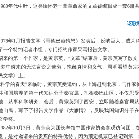
1980年代中叶，这类缅怀老一辈革命家的文章被编辑成一套6
讴歌
1978年1月报告文学《哥德巴赫猜想》发表后，反响巨大，成
了一个特约记者小组，专门招约作家采写报告文学。
招来的第一个作家，是黄宗英。“文革”结束后，黄宗英写了散
噩梦中醒来的无法言说之苦衷，饱蘸真情和义气。周明看望黄
民文学》上。
“科学的春天”来临时，黄宗英受邀约，从上海赶到北京，与作
共和国培养的第一代知识分子秦官属，扎根秦巴山区，不仅忍
地，从事科学研究。会后，黄宗英到了西安，立即随着秦官属
地山民，写下了报告文学作品《大雁情》，反映我国知识分子
文学奖。
1982年10月3日，黄宗英为团长率领中国作家协会参观访问
返，是对邀请来的贵宾的特殊优待，因为预定机票已登记到第二