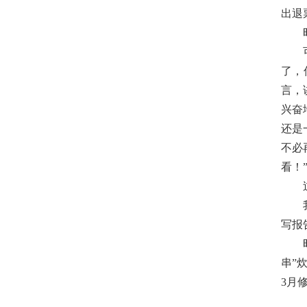
出退
了，
言，
兴奋
还是
不必
看！
写报
串”
3月