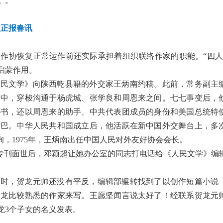
”。
反正报春讯
国作协恢复正常运作前还实际承担着组织联络作家的职能。“四人
启蒙作用。
人民文学》向陕西乾县籍的外交家王炳南约稿。此前，常务副主
变中，穿梭沟通于杨虎城、张学良和周恩来之间。七七事变后，
秘书，还以周恩来的助手、中共代表团成员的身份和美国总统特
嘴巴。中华人民共和国成立后，他活跃在新中国外交舞台上，多
，1975年，王炳南出任中国人民对外友好协会会长。
期专刊面世后，邓颖超让她办公室的同志打电话给《人民文学》编
当时，贺龙元帅还没有平反，编辑部辗转找到了以创作短篇小说
贺龙比较熟悉的作家来写。王愿坚闻言说太好了！经联系贺龙元
龙3个子女的名义发表。