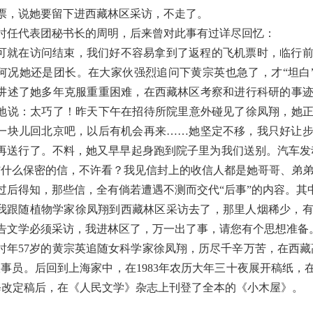
票，说她要留下进西藏林区采访，不走了。
时任代表团秘书长的周明，后来曾对此事有过详尽回忆：
可就在访问结束，我们好不容易拿到了返程的飞机票时，临行
何况她还是团长。在大家伙强烈追问下黄宗英也急了，才“坦白
讲述了她多年克服重重困难，在西藏林区考察和进行科研的事
地说：太巧了！昨天下午在招待所院里意外碰见了徐凤翔，她
一块儿回北京吧，以后有机会再来……她坚定不移，我只好让
再送行了。不料，她又早早起身跑到院子里为我们送别。汽车发
”什么保密的信，不许看？我见信封上的收信人都是她哥哥、弟
过后得知，那些信，全有倘若遭遇不测而交代“后事”的内容。其
我跟随植物学家徐凤翔到西藏林区采访去了，那里人烟稀少，
告文学必须采访，我进林区了，万一出了事，请您有个思想准备
时年57岁的黄宗英追随女科学家徐凤翔，历尽千辛万苦，在西
炊事员。后回到上海家中，在1983年农历大年三十夜展开稿纸
修改定稿后，在《人民文学》杂志上刊登了全本的《小木屋》。