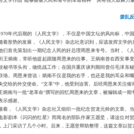
告文学作品“能够振奋人民和青年的革命精神” “具有强大鼓舞力量
拨乱
1970年代后期的《人民文学》，不仅是中国文坛的风向标，中
随着形势的发展，《人民文学》杂志社意识到，应该发挥文学的
他们首先策划出一期纪念人民的好总理周恩来专号。当时，《
识王炳南，常听他提起跟随周恩来的往事。王炳南曾在西安事
校秘书等头衔，做统战工作；在国共重庆谈判期间曾任毛泽东
联络。周恩来曾说：炳南不仅是我的右手，也还是我的耳朵和
央交给的外交使命。“文革”中，他受到迫害。后经周恩来关注催询
王炳南与一批“老革命”撰写的回忆周恩来的文章，被编辑成一
表示感谢。
接着，《人民文学》杂志社又组织一批纪念贺龙元帅的文章。
电影剧本《闪闪的红星》而闻名的部队作家王愿坚，请这位对
，上门采访了几个小时。后来，王愿坚帮助整理，这篇文章以贺