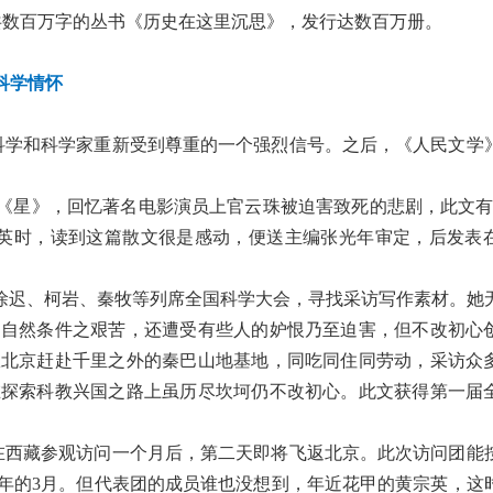
册共数百万字的丛书《历史在这里沉思》，发行达数百万册。
科学情怀
为科学和科学家重新受到尊重的一个强烈信号。之后，《人民文学
文《星》，回忆著名电影演员上官云珠被迫害致死的悲剧，此文有
宗英时，读到这篇散文很是感动，便送主编张光年审定，后发表
家徐迟、柯岩、秦牧等列席全国科学大会，寻找采访写作素材。她
受自然条件之艰苦，还遭受有些人的妒恨乃至迫害，但不改初心
从北京赶赴千里之外的秦巴山地基地，同吃同住同劳动，采访众
在探索科教兴国之路上虽历尽坎坷仍不改初心。此文获得第一届
团，在西藏参观访问一个月后，第二天即将飞返北京。此次访问团能
年的3月。但代表团的成员谁也没想到，年近花甲的黄宗英，这