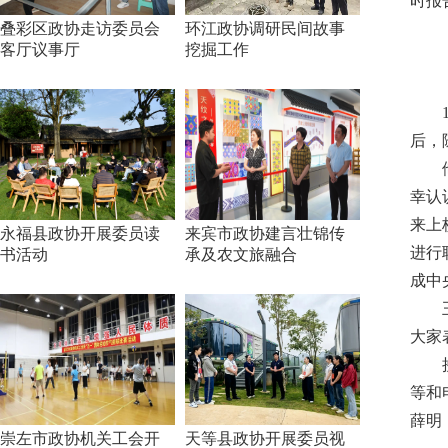
时报
叠彩区政协走访委员会
环江政协调研民间故事
客厅议事厅
挖掘工作
后，
幸认
来上
永福县政协开展委员读
来宾市政协建言壮锦传
进行
书活动
承及农文旅融合
成中
大家
等和
薛明
崇左市政协机关工会开
天等县政协开展委员视