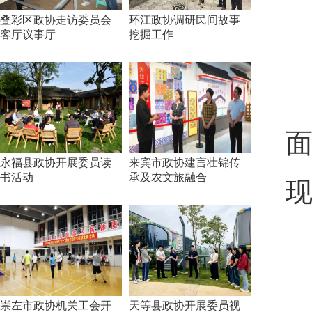
叠彩区政协走访委员会
环江政协调研民间故事
客厅议事厅
挖掘工作
永福县政协开展委员读
来宾市政协建言壮锦传
书活动
承及农文旅融合
崇左市政协机关工会开
天等县政协开展委员视