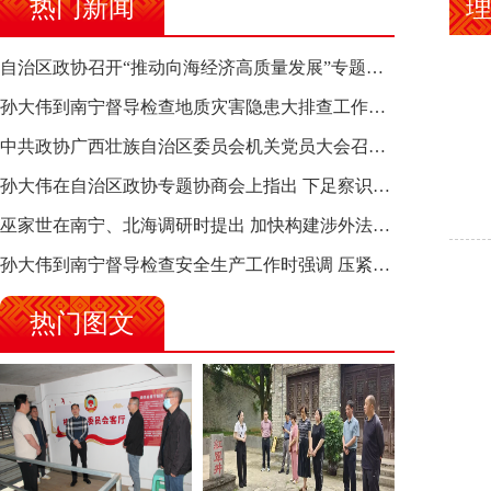
热门新闻
理
自治区政协召开“推动向海经济高质量发展”专题调研座谈会 钱学明出席并讲话
孙大伟到南宁督导检查地质灾害隐患大排查工作时强调 筑牢地质灾害安全防线 全力保障人民群众生命财产安全
中共政协广西壮族自治区委员会机关党员大会召开 选举产生新一届机关党委、机关纪委
孙大伟在自治区政协专题协商会上指出 下足察识谋督之功 恪尽服务大局之责 助推有色金属、关键金属产业高质量发展
巫家世在南宁、北海调研时提出 加快构建涉外法律供给集群 护航向海经济高质量发展
孙大伟到南宁督导检查安全生产工作时强调 压紧压实责任 狠抓隐患整治 坚决筑牢安全生产防线
热门图文