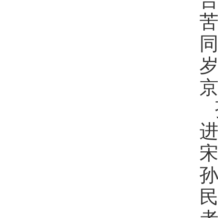
苦
进
宋