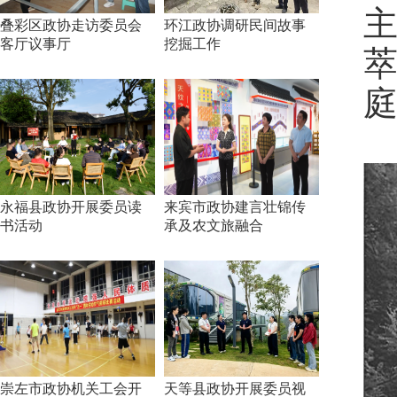
叠彩区政协走访委员会
环江政协调研民间故事
客厅议事厅
挖掘工作
永福县政协开展委员读
来宾市政协建言壮锦传
书活动
承及农文旅融合
崇左市政协机关工会开
天等县政协开展委员视