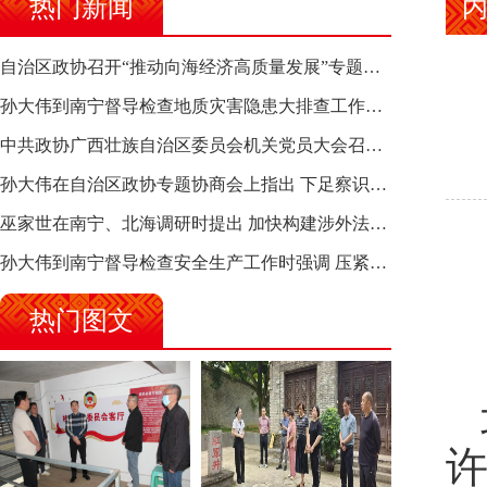
热门新闻
自治区政协召开“推动向海经济高质量发展”专题调研座谈会 钱学明出席并讲话
孙大伟到南宁督导检查地质灾害隐患大排查工作时强调 筑牢地质灾害安全防线 全力保障人民群众生命财产安全
中共政协广西壮族自治区委员会机关党员大会召开 选举产生新一届机关党委、机关纪委
孙大伟在自治区政协专题协商会上指出 下足察识谋督之功 恪尽服务大局之责 助推有色金属、关键金属产业高质量发展
巫家世在南宁、北海调研时提出 加快构建涉外法律供给集群 护航向海经济高质量发展
孙大伟到南宁督导检查安全生产工作时强调 压紧压实责任 狠抓隐患整治 坚决筑牢安全生产防线
热门图文