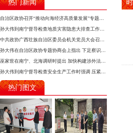
热门新闻
自治区政协召开“推动向海经济高质量发展”专题调研座谈会 钱学明出席并讲话
孙大伟到南宁督导检查地质灾害隐患大排查工作时强调 筑牢地质灾害安全防线 全力保障人民群众生命财产安全
中共政协广西壮族自治区委员会机关党员大会召开 选举产生新一届机关党委、机关纪委
孙大伟在自治区政协专题协商会上指出 下足察识谋督之功 恪尽服务大局之责 助推有色金属、关键金属产业高质量发展
巫家世在南宁、北海调研时提出 加快构建涉外法律供给集群 护航向海经济高质量发展
孙大伟到南宁督导检查安全生产工作时强调 压紧压实责任 狠抓隐患整治 坚决筑牢安全生产防线
热门图文