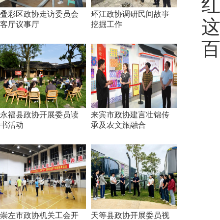
叠彩区政协走访委员会
环江政协调研民间故事
客厅议事厅
挖掘工作
永福县政协开展委员读
来宾市政协建言壮锦传
书活动
承及农文旅融合
崇左市政协机关工会开
天等县政协开展委员视