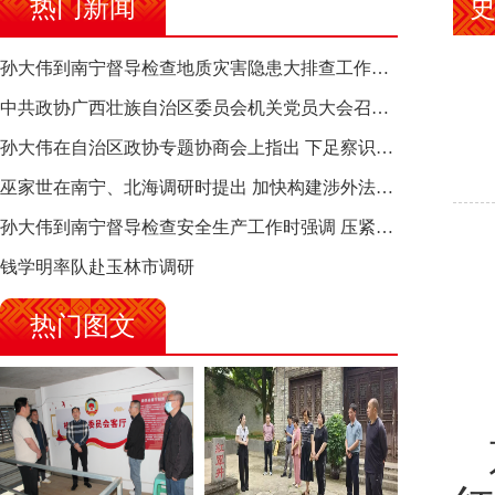
热门新闻
孙大伟到南宁督导检查地质灾害隐患大排查工作时强调 筑牢地质灾害安全防线 全力保障人民群众生命财产安全
中共政协广西壮族自治区委员会机关党员大会召开 选举产生新一届机关党委、机关纪委
孙大伟在自治区政协专题协商会上指出 下足察识谋督之功 恪尽服务大局之责 助推有色金属、关键金属产业高质量发展
巫家世在南宁、北海调研时提出 加快构建涉外法律供给集群 护航向海经济高质量发展
孙大伟到南宁督导检查安全生产工作时强调 压紧压实责任 狠抓隐患整治 坚决筑牢安全生产防线
钱学明率队赴玉林市调研
热门图文