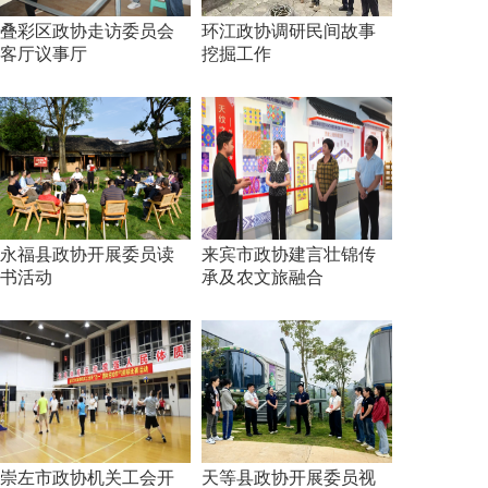
叠彩区政协走访委员会
环江政协调研民间故事
客厅议事厅
挖掘工作
永福县政协开展委员读
来宾市政协建言壮锦传
书活动
承及农文旅融合
崇左市政协机关工会开
天等县政协开展委员视