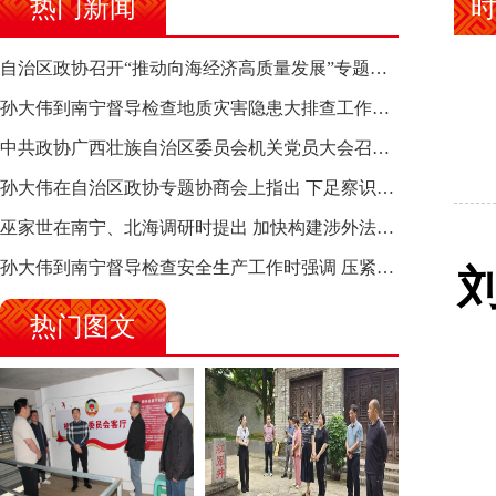
热门新闻
自治区政协召开“推动向海经济高质量发展”专题调研座谈会 钱学明出席并讲话
孙大伟到南宁督导检查地质灾害隐患大排查工作时强调 筑牢地质灾害安全防线 全力保障人民群众生命财产安全
中共政协广西壮族自治区委员会机关党员大会召开 选举产生新一届机关党委、机关纪委
孙大伟在自治区政协专题协商会上指出 下足察识谋督之功 恪尽服务大局之责 助推有色金属、关键金属产业高质量发展
巫家世在南宁、北海调研时提出 加快构建涉外法律供给集群 护航向海经济高质量发展
孙大伟到南宁督导检查安全生产工作时强调 压紧压实责任 狠抓隐患整治 坚决筑牢安全生产防线
热门图文