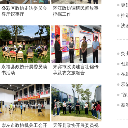
更
叠彩区政协走访委员会
环江政协调研民间故事
客厅议事厅
挖掘工作
推
浅
突
创
永福县政协开展委员读
来宾市政协建言壮锦传
书活动
承及农文旅融合
在
示
“
荔
崇左市政协机关工会开
天等县政协开展委员视