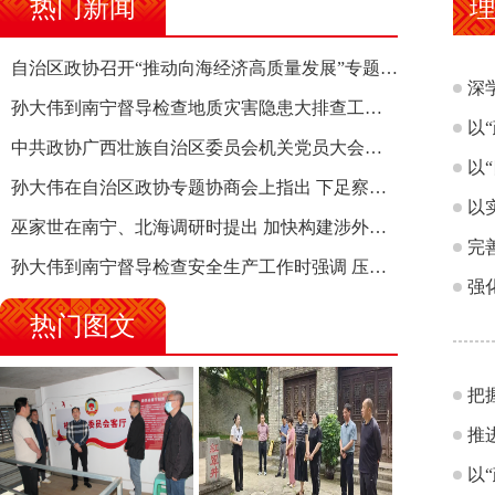
热门新闻
理
自治区政协召开“推动向海经济高质量发展”专题调研座谈会 钱学明出席并讲话
深
孙大伟到南宁督导检查地质灾害隐患大排查工作时强调 筑牢地质灾害安全防线 全力保障人民群众生命财产安全
以
中共政协广西壮族自治区委员会机关党员大会召开 选举产生新一届机关党委、机关纪委
以
孙大伟在自治区政协专题协商会上指出 下足察识谋督之功 恪尽服务大局之责 助推有色金属、关键金属产业高质量发展
以
巫家世在南宁、北海调研时提出 加快构建涉外法律供给集群 护航向海经济高质量发展
完
孙大伟到南宁督导检查安全生产工作时强调 压紧压实责任 狠抓隐患整治 坚决筑牢安全生产防线
强
热门图文
把
推
以