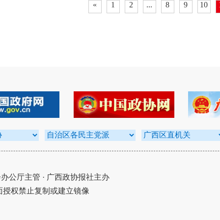
«
1
2
...
8
9
10
公厅主管 · 广西政协报社主办
面授权禁止复制或建立镜像