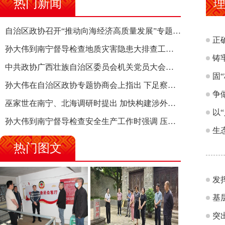
热门新闻
理
自治区政协召开“推动向海经济高质量发展”专题调研座谈会 钱学明出席并讲话
正
孙大伟到南宁督导检查地质灾害隐患大排查工作时强调 筑牢地质灾害安全防线 全力保障人民群众生命财产安全
铸
中共政协广西壮族自治区委员会机关党员大会召开 选举产生新一届机关党委、机关纪委
固
孙大伟在自治区政协专题协商会上指出 下足察识谋督之功 恪尽服务大局之责 助推有色金属、关键金属产业高质量发展
争
巫家世在南宁、北海调研时提出 加快构建涉外法律供给集群 护航向海经济高质量发展
以
孙大伟到南宁督导检查安全生产工作时强调 压紧压实责任 狠抓隐患整治 坚决筑牢安全生产防线
生
热门图文
发
基
突