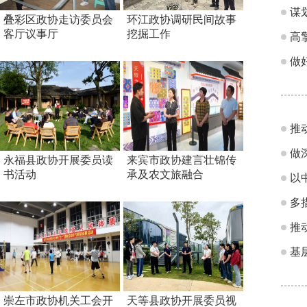
谋
叠彩区政协走访委员会
环江政协调研民间故事
客厅议事厅
挖掘工作
高
做
推
做
永福县政协开展委员读
来宾市政协建言壮锦传
书活动
承及农文旅融合
以
多
推
基
崇左市政协机关工会开
天等县政协开展委员视