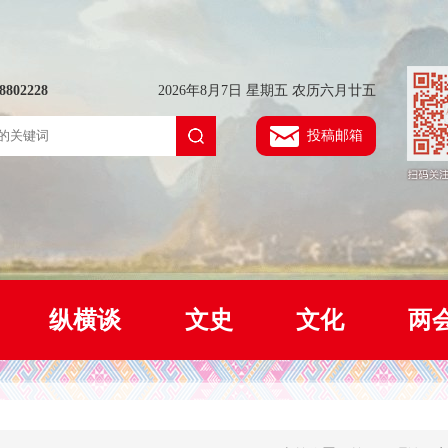
802228
2026年8月7日 星期五 农历六月廿五
投稿邮箱
纵横谈
文史
文化
两