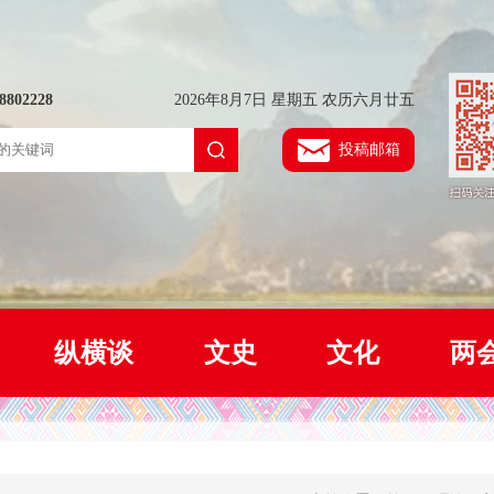
802228
2026年8月7日 星期五 农历六月廿五
投稿邮箱
纵横谈
文史
文化
两