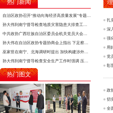
热门新闻
理
自治区政协召开“推动向海经济高质量发展”专题调研座谈会 钱学明出席并讲话
扎
孙大伟到南宁督导检查地质灾害隐患大排查工作时强调 筑牢地质灾害安全防线 全力保障人民群众生命财产安全
深
中共政协广西壮族自治区委员会机关党员大会召开 选举产生新一届机关党委、机关纪委
强
孙大伟在自治区政协专题协商会上指出 下足察识谋督之功 恪尽服务大局之责 助推有色金属、关键金属产业高质量发展
用
巫家世在南宁、北海调研时提出 加快构建涉外法律供给集群 护航向海经济高质量发展
党
孙大伟到南宁督导检查安全生产工作时强调 压紧压实责任 狠抓隐患整治 坚决筑牢安全生产防线
彰
热门图文
政
切
全