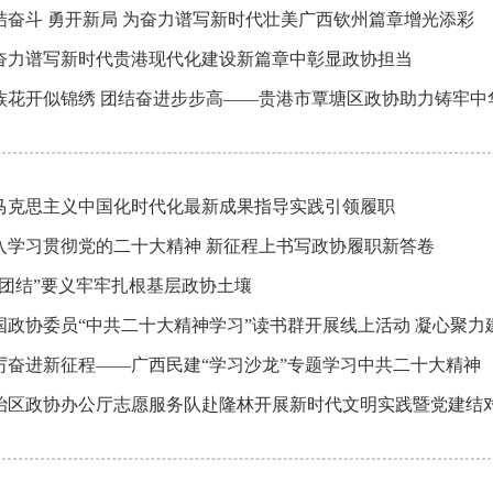
结奋斗 勇开新局 为奋力谱写新时代壮美广西钦州篇章增光添彩
奋力谱写新时代贵港现代化建设新篇章中彰显政协担当
族花开似锦绣 团结奋进步步高——贵港市覃塘区政协助力铸牢中
马克思主义中国化时代化最新成果指导实践引领履职
入学习贯彻党的二十大精神 新征程上书写政协履职新答卷
“团结”要义牢牢扎根基层政协土壤
国政协委员“中共二十大精神学习”读书群开展线上活动 凝心聚力
厉奋进新征程——广西民建“学习沙龙”专题学习中共二十大精神
治区政协办公厅志愿服务队赴隆林开展新时代文明实践暨党建结