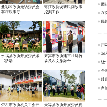
团
叠彩区政协走访委员会
环江政协调研民间故事
客厅议事厅
挖掘工作
在
民
用
深
永福县政协开展委员读
来宾市政协建言壮锦传
书活动
承及农文旅融合
让
全
踔
自
崇左市政协机关工会开
天等县政协开展委员视