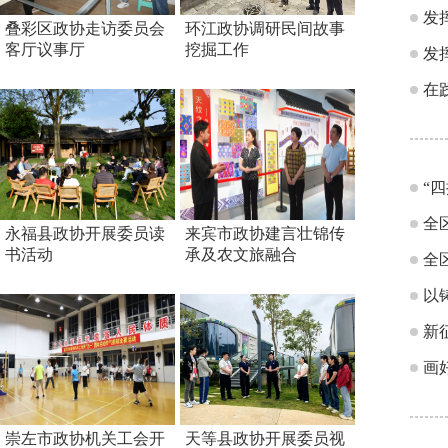
发
叠彩区政协走访委员会
环江政协调研民间故事
客厅议事厅
挖掘工作
发
在
“
全
永福县政协开展委员读
来宾市政协建言壮锦传
书活动
承及农文旅融合
全
以
新
画
崇左市政协机关工会开
天等县政协开展委员视