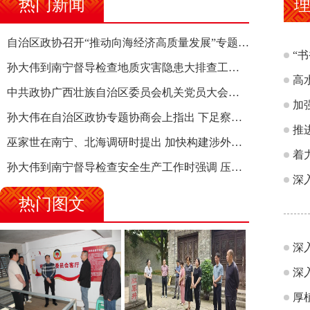
热门新闻
理
自治区政协召开“推动向海经济高质量发展”专题调研座谈会 钱学明出席并讲话
“
孙大伟到南宁督导检查地质灾害隐患大排查工作时强调 筑牢地质灾害安全防线 全力保障人民群众生命财产安全
高
中共政协广西壮族自治区委员会机关党员大会召开 选举产生新一届机关党委、机关纪委
加
孙大伟在自治区政协专题协商会上指出 下足察识谋督之功 恪尽服务大局之责 助推有色金属、关键金属产业高质量发展
推
巫家世在南宁、北海调研时提出 加快构建涉外法律供给集群 护航向海经济高质量发展
着
孙大伟到南宁督导检查安全生产工作时强调 压紧压实责任 狠抓隐患整治 坚决筑牢安全生产防线
深
热门图文
深
深
厚