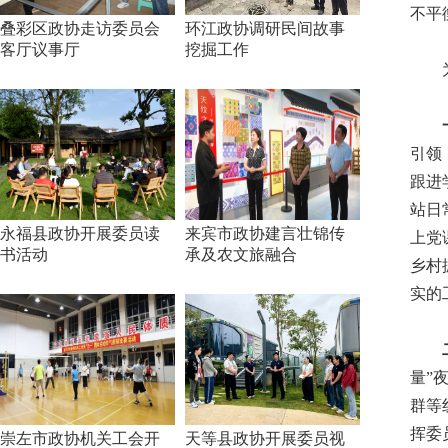
不平
叠彩区政协走访委员会
环江政协调研民间故事
客厅议事厅
挖掘工作
为更
一
引领
跟进
站日
永福县政协开展委员读
来宾市政协建言壮锦传
上党
书活动
承及农文旅融合
乡村
实的
二
量”
群等
挥委
崇左市政协机关工会开
天等县政协开展委员视