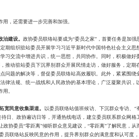
作用，还需要进一步完善和加强。
政治建设。
政协委员联络站要成为“委员之家”，首要任务是加强
，定期组织驻站委员开展学习习近平新时代中国特色社会主义思
在学习交流中增进共识，统一思想，共同协作。同时，积极做好
等，推动驻站委员下沉界别群众开展民情走访，做好服务，定期
难点问题的解决等，督促委员联络站高效履职。此外，紧紧围绕
家法律法规、统一战线和人民政协的基本理论，广泛凝聚共识，
作用。
拓宽民意收集渠道。
以委员联络站值班候访、下沉群众专访、“
接待日、政协遍访日等，开通热线电话，建立委员联系群众网格
政协委员“零距离”倾听群众意见建议，“零距离”了解民意，从
委员联络站反映民意的作用，提升界别群众的满意度和认可度，