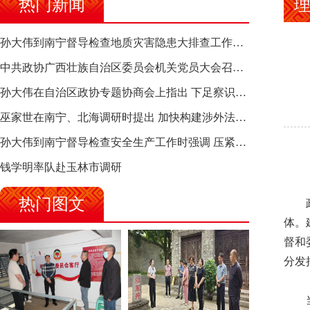
热门新闻
理
孙大伟到南宁督导检查地质灾害隐患大排查工作时强调 筑牢地质灾害安全防线 全力保障人民群众生命财产安全
中共政协广西壮族自治区委员会机关党员大会召开 选举产生新一届机关党委、机关纪委
孙大伟在自治区政协专题协商会上指出 下足察识谋督之功 恪尽服务大局之责 助推有色金属、关键金属产业高质量发展
巫家世在南宁、北海调研时提出 加快构建涉外法律供给集群 护航向海经济高质量发展
孙大伟到南宁督导检查安全生产工作时强调 压紧压实责任 狠抓隐患整治 坚决筑牢安全生产防线
钱学明率队赴玉林市调研
热门图文
政协
体。
督和
分发
当前