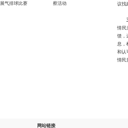
展气排球比赛
察活动
议找
三是
情民
馈，
息，
和认
情民
（作
网站链接