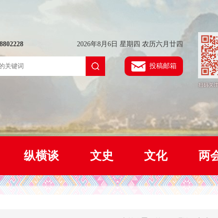
802228
2026年8月6日 星期四 农历六月廿四
投稿邮箱
纵横谈
文史
文化
两