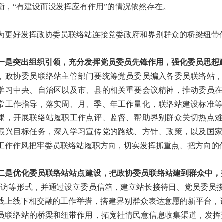
衡，“有建设而没发挥应有作用”的情况依然存在。
好发挥政协委员联络站连接党委政府和界别群众的桥梁纽带
是突出组织引领，充分发挥党员委员先锋作用，强化委员思想
，政协委员联络站主管部门要统筹党员委员编入各委员联络站
学习中央、自治区以及市、县的相关重要会议精神，推动委员
常工作指导，落实周、月、季、年工作量化，联络站建设标准
课，开展联络站履职工作点评、监督、帮助界别群众关切热点
振兴目标任务，深入学习宣传党的路线、方针、政策，以及国
工作作风把牢委员联络站履职方向，切实发挥抓重点、把方向的
是优化委员联络站站点建设，把政协委员联络站建到群众中，
夜访等形式，并通过设立委员信箱，建立站长接待日、党员委员
线上线下相交融的工作举措，搭建界别群众表达意愿的新平台，让
员联络站的桥梁和纽带作用，拓宽社情民意信息收集渠道，发挥