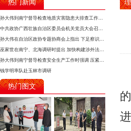
热门新闻
理
孙大伟到南宁督导检查地质灾害隐患大排查工作时强调 筑牢地质灾害安全防线 全力保障人民群众生命财产安全
中共政协广西壮族自治区委员会机关党员大会召开 选举产生新一届机关党委、机关纪委
孙大伟在自治区政协专题协商会上指出 下足察识谋督之功 恪尽服务大局之责 助推有色金属、关键金属产业高质量发展
巫家世在南宁、北海调研时提出 加快构建涉外法律供给集群 护航向海经济高质量发展
孙大伟到南宁督导检查安全生产工作时强调 压紧压实责任 狠抓隐患整治 坚决筑牢安全生产防线
钱学明率队赴玉林市调研
热门图文