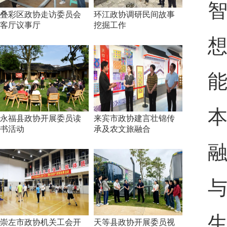
叠彩区政协走访委员会
环江政协调研民间故事
客厅议事厅
挖掘工作
永福县政协开展委员读
来宾市政协建言壮锦传
书活动
承及农文旅融合
崇左市政协机关工会开
天等县政协开展委员视