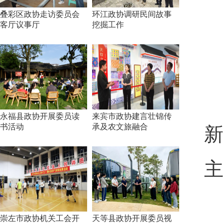
叠彩区政协走访委员会
环江政协调研民间故事
客厅议事厅
挖掘工作
永福县政协开展委员读
来宾市政协建言壮锦传
书活动
承及农文旅融合
崇左市政协机关工会开
天等县政协开展委员视