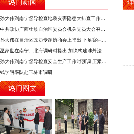
热门新闻
理
孙大伟到南宁督导检查地质灾害隐患大排查工作时强调 筑牢地质灾害安全防线 全力保障人民群众生命财产安全
中共政协广西壮族自治区委员会机关党员大会召开 选举产生新一届机关党委、机关纪委
孙大伟在自治区政协专题协商会上指出 下足察识谋督之功 恪尽服务大局之责 助推有色金属、关键金属产业高质量发展
巫家世在南宁、北海调研时提出 加快构建涉外法律供给集群 护航向海经济高质量发展
孙大伟到南宁督导检查安全生产工作时强调 压紧压实责任 狠抓隐患整治 坚决筑牢安全生产防线
钱学明率队赴玉林市调研
热门图文