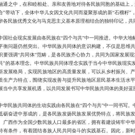
融通之中，在和睦相处、亲和友善地对待各民族同胞的基础上，
合”带动下，全体中华儿女因文化共同而凝聚形成的新“石榴籽
华各民族优秀文化与马克思主义基本原理相结合的独特印记，共
社会现实发展由各民族在“四个与共”中一同推进。中华大地
平衡问题仍然突出。中华民族共同体的意识构建，不仅是思维
识要强调“共同体”范畴，是各民族齐心协力，共同为国家发展现
共”的基本理念。中华民族共同体理念实践于当今中华民族现实
新发展格局，实现民族地区的高质量发展，可以从乡村振兴、
质生产力特点，围绕实现改善与提升民族地区居民基本生活水
展当中共享发展机遇，以共同发展书写中华民族共同体的美好蓝
民族共同体的生动实践由各民族在“四个与共”中一同书写。
砥砺奋进中形成的，是各民族发扬民族发展优势特点，将民族
。广西作为全国少数民族人口最多的省区，拥有着建设铸牢中
特有条件，有着团结各族人民共同奋斗的实践基石。因此，新