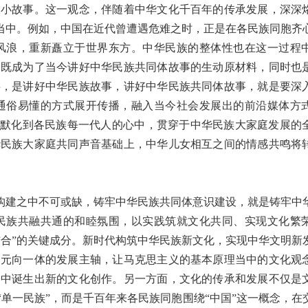
大小故事。这一观念，伴随着中华文化千百年的传承发展，深深
”当中。例如，中国在近代曾遭遇危难之时，正是在各民族同胞齐
风浪，重新矗立于世界东方。中华民族的整体性也在这一过程
，既成为了当今讲好中华民族共同体故事的生动原材料，同时也
事，是讲好中华民族故事，讲好中华民族共同体故事，就是要深
通俗易懂的方式展开传播，融入当今社会发展出的前沿媒体方
移默化到各民族每一代人的心中，贯穿于中华民族大家庭发展的
华民族大家庭共同声音基础上，中华儿女相互之间的情感共鸣将
构建之中不可或缺，铸牢中华民族共同体意识建设，就是铸牢中
民族共融共通的和睦氛围，以实践筑就文化共同、实现文化繁
结合”的关键成分。新时代构筑中华民族新文化，实现中华文明新
多元向一体的发展主轴，让马克思主义的基本原理当中的文化观
之中诞生出新的文化创作。另一方面，文化的传承和发展不仅是
单一民族”，而是千百年来各民族同胞围绕“中国”这一概念，在