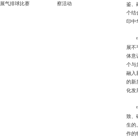
展气排球比赛
察活动
鉴、
个结
印中
中国
展不
体意
个与
融入
的新
化发
中华
致、
生的
作的