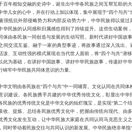
千百年相知交融的史诗中，诞生出中华各民族之间互帮互助的
中华儿女的心中，并在行动上加以体现，集中展现于“四个与共
顽强抵抗外部侵略势力和内部反动势力中，中华民族得以挺过
中华民族的认同感和归属感也得到了持续提升。这些生动案例
同体由各民族一同创造与发展的生动写照。新时代讲好中国故
之间交流互鉴、融于一家的典型事迹，将故事通过深入浅出、
活泼、互动性强的模式展现在当代世人面前，将“四个与共”潜
以此为基础，在讲好中国故事、讲好中华民族故事，传递好中
行铸牢中华民族共同体意识的力量。
文明由各民族在“四个与共”中一同哺育。文化认同在共同体
意识建设。各民族携手共建的中华优秀传统文化，彰显出中华
各民族的优秀传统文化是中华文化的灿烂瑰宝，是实现“第二个
吸收、提炼、总结各民族优秀文化中，把握由传统向现代、由
优秀文化发生互动，让中华民族大家庭在共同认同马克思主义
，同时带动着民族交往与共同认识的新发展。中华民族绝非单指“