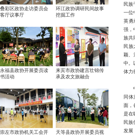
民族
叠彩区政协走访委员会
环江政协调研民间故事
一位
客厅议事厅
挖掘工作
英勇
强，
族共
民族
颖、
中。
永福县政协开展委员读
来宾市政协建言壮锦传
体力
书活动
承及农文旅融合
中华
同体
面，
是在
民族
发展
崇左市政协机关工会开
天等县政协开展委员视