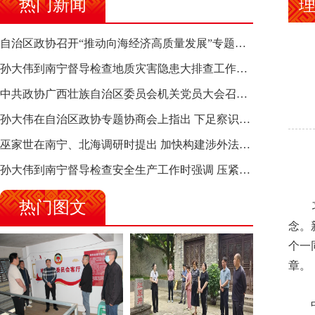
热门新闻
理
自治区政协召开“推动向海经济高质量发展”专题调研座谈会 钱学明出席并讲话
孙大伟到南宁督导检查地质灾害隐患大排查工作时强调 筑牢地质灾害安全防线 全力保障人民群众生命财产安全
中共政协广西壮族自治区委员会机关党员大会召开 选举产生新一届机关党委、机关纪委
孙大伟在自治区政协专题协商会上指出 下足察识谋督之功 恪尽服务大局之责 助推有色金属、关键金属产业高质量发展
巫家世在南宁、北海调研时提出 加快构建涉外法律供给集群 护航向海经济高质量发展
孙大伟到南宁督导检查安全生产工作时强调 压紧压实责任 狠抓隐患整治 坚决筑牢安全生产防线
热门图文
习近
念。
个一
章。
中华