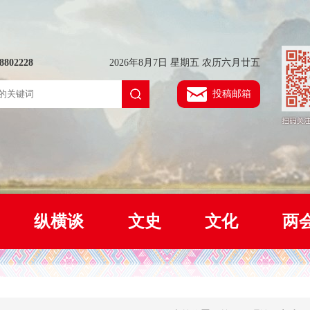
802228
2026年8月7日 星期五 农历六月廿五
投稿邮箱
纵横谈
文史
文化
两