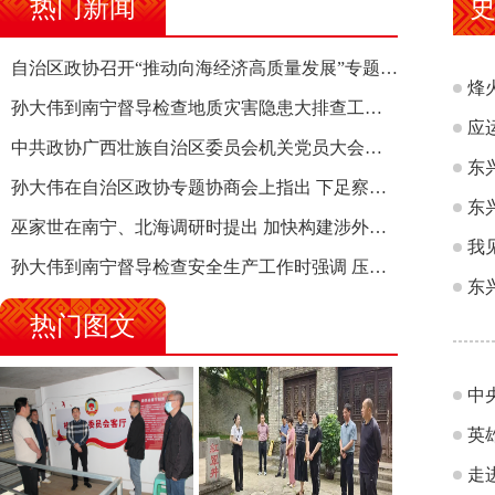
热门新闻
自治区政协召开“推动向海经济高质量发展”专题调研座谈会 钱学明出席并讲话
烽
孙大伟到南宁督导检查地质灾害隐患大排查工作时强调 筑牢地质灾害安全防线 全力保障人民群众生命财产安全
应
中共政协广西壮族自治区委员会机关党员大会召开 选举产生新一届机关党委、机关纪委
东
孙大伟在自治区政协专题协商会上指出 下足察识谋督之功 恪尽服务大局之责 助推有色金属、关键金属产业高质量发展
东
巫家世在南宁、北海调研时提出 加快构建涉外法律供给集群 护航向海经济高质量发展
我
孙大伟到南宁督导检查安全生产工作时强调 压紧压实责任 狠抓隐患整治 坚决筑牢安全生产防线
东
热门图文
中
英
走