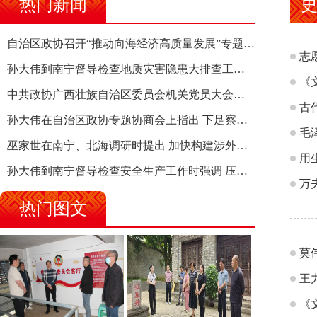
热门新闻
自治区政协召开“推动向海经济高质量发展”专题调研座谈会 钱学明出席并讲话
志
孙大伟到南宁督导检查地质灾害隐患大排查工作时强调 筑牢地质灾害安全防线 全力保障人民群众生命财产安全
《
中共政协广西壮族自治区委员会机关党员大会召开 选举产生新一届机关党委、机关纪委
古
孙大伟在自治区政协专题协商会上指出 下足察识谋督之功 恪尽服务大局之责 助推有色金属、关键金属产业高质量发展
毛
巫家世在南宁、北海调研时提出 加快构建涉外法律供给集群 护航向海经济高质量发展
用
孙大伟到南宁督导检查安全生产工作时强调 压紧压实责任 狠抓隐患整治 坚决筑牢安全生产防线
万
热门图文
莫
王
《