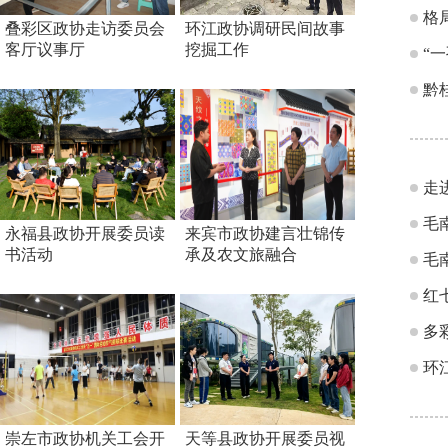
格
叠彩区政协走访委员会
环江政协调研民间故事
客厅议事厅
挖掘工作
“
黔
走
毛
永福县政协开展委员读
来宾市政协建言壮锦传
书活动
承及农文旅融合
毛
红
多
环
崇左市政协机关工会开
天等县政协开展委员视