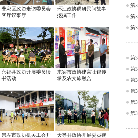
第
叠彩区政协走访委员会
环江政协调研民间故事
客厅议事厅
挖掘工作
第
第
第
第
永福县政协开展委员读
来宾市政协建言壮锦传
书活动
承及农文旅融合
第
第
第
第
崇左市政协机关工会开
天等县政协开展委员视