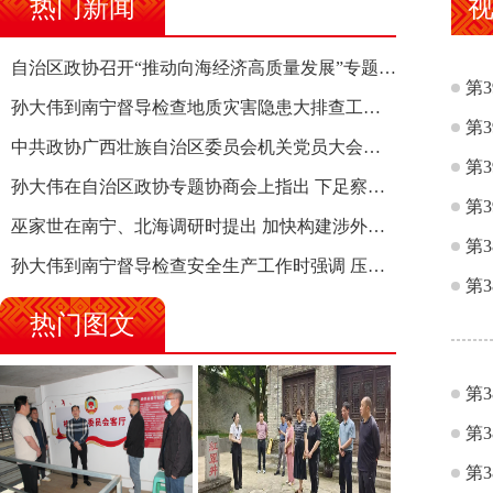
热门新闻
自治区政协召开“推动向海经济高质量发展”专题调研座谈会 钱学明出席并讲话
第
孙大伟到南宁督导检查地质灾害隐患大排查工作时强调 筑牢地质灾害安全防线 全力保障人民群众生命财产安全
第
中共政协广西壮族自治区委员会机关党员大会召开 选举产生新一届机关党委、机关纪委
第
孙大伟在自治区政协专题协商会上指出 下足察识谋督之功 恪尽服务大局之责 助推有色金属、关键金属产业高质量发展
第
巫家世在南宁、北海调研时提出 加快构建涉外法律供给集群 护航向海经济高质量发展
第
孙大伟到南宁督导检查安全生产工作时强调 压紧压实责任 狠抓隐患整治 坚决筑牢安全生产防线
第
热门图文
第
第
第