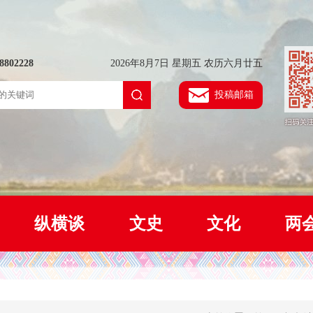
802228
2026年8月7日 星期五 农历六月廿五
投稿邮箱
纵横谈
文史
文化
两