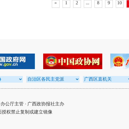
«
1
2
...
8
9
10
公厅主管 · 广西政协报社主办
面授权禁止复制或建立镜像