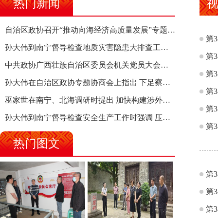
热门新闻
自治区政协召开“推动向海经济高质量发展”专题调研座谈会 钱学明出席并讲话
第
孙大伟到南宁督导检查地质灾害隐患大排查工作时强调 筑牢地质灾害安全防线 全力保障人民群众生命财产安全
第
中共政协广西壮族自治区委员会机关党员大会召开 选举产生新一届机关党委、机关纪委
第
孙大伟在自治区政协专题协商会上指出 下足察识谋督之功 恪尽服务大局之责 助推有色金属、关键金属产业高质量发展
第
巫家世在南宁、北海调研时提出 加快构建涉外法律供给集群 护航向海经济高质量发展
第
孙大伟到南宁督导检查安全生产工作时强调 压紧压实责任 狠抓隐患整治 坚决筑牢安全生产防线
第
热门图文
第
第
第