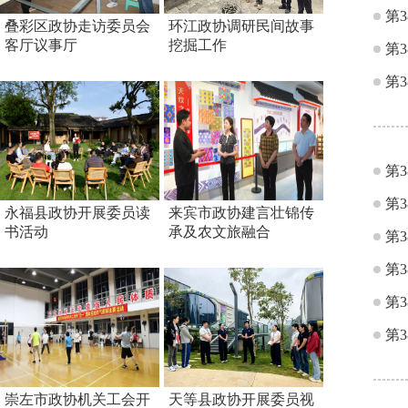
第
叠彩区政协走访委员会
环江政协调研民间故事
客厅议事厅
挖掘工作
第
第
第
第
永福县政协开展委员读
来宾市政协建言壮锦传
书活动
承及农文旅融合
第
第
第
第
崇左市政协机关工会开
天等县政协开展委员视