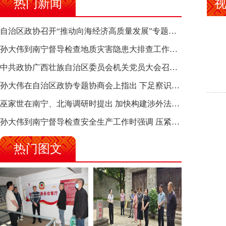
热门新闻
自治区政协召开“推动向海经济高质量发展”专题调研座谈会 钱学明出席并讲话
孙大伟到南宁督导检查地质灾害隐患大排查工作时强调 筑牢地质灾害安全防线 全力保障人民群众生命财产安全
中共政协广西壮族自治区委员会机关党员大会召开 选举产生新一届机关党委、机关纪委
孙大伟在自治区政协专题协商会上指出 下足察识谋督之功 恪尽服务大局之责 助推有色金属、关键金属产业高质量发展
巫家世在南宁、北海调研时提出 加快构建涉外法律供给集群 护航向海经济高质量发展
孙大伟到南宁督导检查安全生产工作时强调 压紧压实责任 狠抓隐患整治 坚决筑牢安全生产防线
热门图文