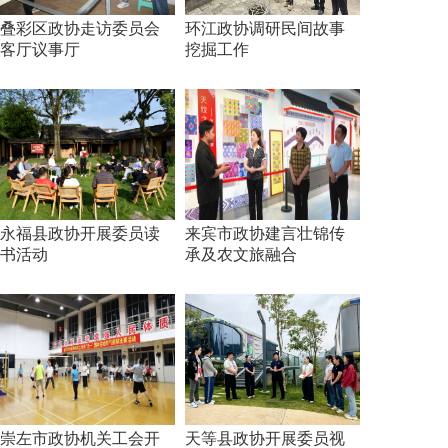
叠彩区政协走访委员会
环江政协调研民间故事
客厅议事厅
挖掘工作
永福县政协开展委员读
来宾市政协建言壮锦传
书活动
承及农文旅融合
崇左市政协机关工会开
天等县政协开展委员视