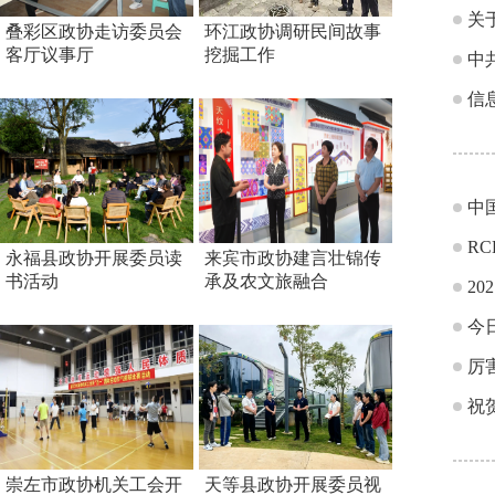
关
叠彩区政协走访委员会
环江政协调研民间故事
客厅议事厅
挖掘工作
中
信
中
R
永福县政协开展委员读
来宾市政协建言壮锦传
书活动
承及农文旅融合
2
今
厉
祝
崇左市政协机关工会开
天等县政协开展委员视