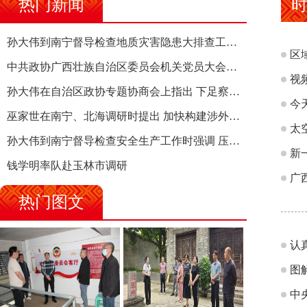
热门新闻
孙大伟到南宁督导检查地质灾害隐患大排查工作时强调 筑牢地质灾害安全防线 全力保障人民群众生命财产安全
区
中共政协广西壮族自治区委员会机关党员大会召开 选举产生新一届机关党委、机关纪委
视
孙大伟在自治区政协专题协商会上指出 下足察识谋督之功 恪尽服务大局之责 助推有色金属、关键金属产业高质量发展
今
巫家世在南宁、北海调研时提出 加快构建涉外法律供给集群 护航向海经济高质量发展
太
孙大伟到南宁督导检查安全生产工作时强调 压紧压实责任 狠抓隐患整治 坚决筑牢安全生产防线
新
钱学明率队赴玉林市调研
广
热门图文
认
图
中