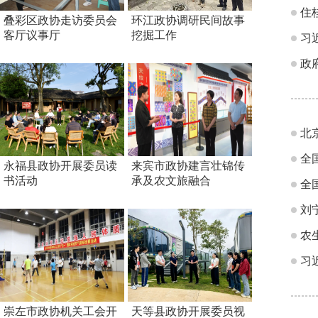
住
叠彩区政协走访委员会
环江政协调研民间故事
客厅议事厅
挖掘工作
习
政
全
永福县政协开展委员读
来宾市政协建言壮锦传
书活动
承及农文旅融合
全
刘
农
习
崇左市政协机关工会开
天等县政协开展委员视