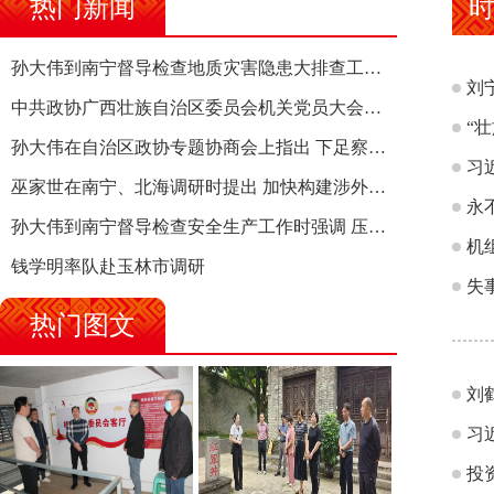
热门新闻
孙大伟到南宁督导检查地质灾害隐患大排查工作时强调 筑牢地质灾害安全防线 全力保障人民群众生命财产安全
刘
中共政协广西壮族自治区委员会机关党员大会召开 选举产生新一届机关党委、机关纪委
“
孙大伟在自治区政协专题协商会上指出 下足察识谋督之功 恪尽服务大局之责 助推有色金属、关键金属产业高质量发展
习
巫家世在南宁、北海调研时提出 加快构建涉外法律供给集群 护航向海经济高质量发展
永
孙大伟到南宁督导检查安全生产工作时强调 压紧压实责任 狠抓隐患整治 坚决筑牢安全生产防线
机
钱学明率队赴玉林市调研
失
热门图文
刘
习
投