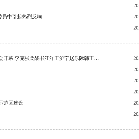
20
委员中引起热烈反响
20
20
北京2022年冬残奥会隆重开幕 习近平出席开幕式并宣布北京冬残奥会开幕 李克强栗战书汪洋王沪宁赵乐际韩正王岐山 国际残奥委会主席帕森斯出席
20
20
20
20
示范区建设
20
20