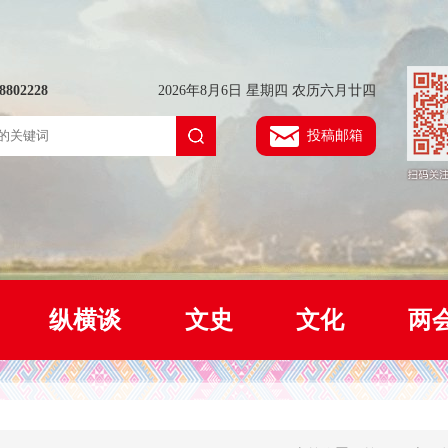
802228
2026年8月6日 星期四 农历六月廿四
投稿邮箱
纵横谈
文史
文化
两