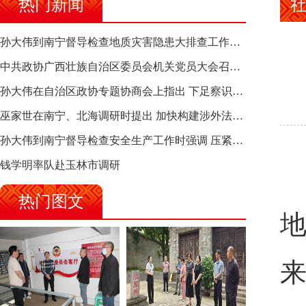
热门新闻
孙大伟到南宁督导检查地质灾害隐患大排查工作时强调 筑牢地质灾害安全防线 全力保障人民群众生命财产安全
中共政协广西壮族自治区委员会机关党员大会召开 选举产生新一届机关党委、机关纪委
孙大伟在自治区政协专题协商会上指出 下足察识谋督之功 恪尽服务大局之责 助推有色金属、关键金属产业高质量发展
巫家世在南宁、北海调研时提出 加快构建涉外法律供给集群 护航向海经济高质量发展
孙大伟到南宁督导检查安全生产工作时强调 压紧压实责任 狠抓隐患整治 坚决筑牢安全生产防线
钱学明率队赴玉林市调研
热门图文