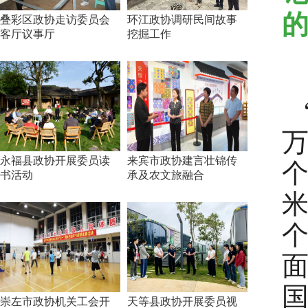
叠彩区政协走访委员会
环江政协调研民间故事
客厅议事厅
挖掘工作
万
永福县政协开展委员读
来宾市政协建言壮锦传
书活动
承及农文旅融合
米
面
崇左市政协机关工会开
天等县政协开展委员视