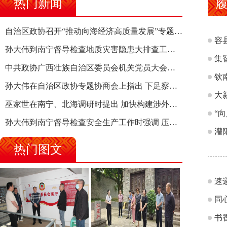
热门新闻
自治区政协召开“推动向海经济高质量发展”专题调研座谈会 钱学明出席并讲话
容
孙大伟到南宁督导检查地质灾害隐患大排查工作时强调 筑牢地质灾害安全防线 全力保障人民群众生命财产安全
集
中共政协广西壮族自治区委员会机关党员大会召开 选举产生新一届机关党委、机关纪委
钦
孙大伟在自治区政协专题协商会上指出 下足察识谋督之功 恪尽服务大局之责 助推有色金属、关键金属产业高质量发展
大
巫家世在南宁、北海调研时提出 加快构建涉外法律供给集群 护航向海经济高质量发展
“
孙大伟到南宁督导检查安全生产工作时强调 压紧压实责任 狠抓隐患整治 坚决筑牢安全生产防线
灌
热门图文
速
同
书