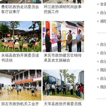
全
叠彩区政协走访委员会
环江政协调研民间故事
客厅议事厅
挖掘工作
自
感
自
自
永福县政协开展委员读
来宾市政协建言壮锦传
书活动
承及农文旅融合
自
我
自
我
崇左市政协机关工会开
天等县政协开展委员视