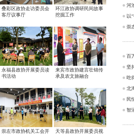
河
叠彩区政协走访委员会
环江政协调研民间故事
客厅议事厅
挖掘工作
以
崇
百
坚
永福县政协开展委员读
来宾市政协建言壮锦传
书活动
承及农文旅融合
吃
北
民
智
崇左市政协机关工会开
天等县政协开展委员视