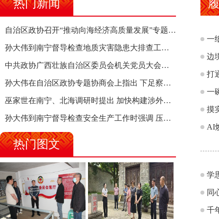
热门新闻
自治区政协召开“推动向海经济高质量发展”专题调研座谈会 钱学明出席并讲话
一
孙大伟到南宁督导检查地质灾害隐患大排查工作时强调 筑牢地质灾害安全防线 全力保障人民群众生命财产安全
边
中共政协广西壮族自治区委员会机关党员大会召开 选举产生新一届机关党委、机关纪委
打
孙大伟在自治区政协专题协商会上指出 下足察识谋督之功 恪尽服务大局之责 助推有色金属、关键金属产业高质量发展
一
巫家世在南宁、北海调研时提出 加快构建涉外法律供给集群 护航向海经济高质量发展
摸
孙大伟到南宁督导检查安全生产工作时强调 压紧压实责任 狠抓隐患整治 坚决筑牢安全生产防线
热门图文
学
同
千