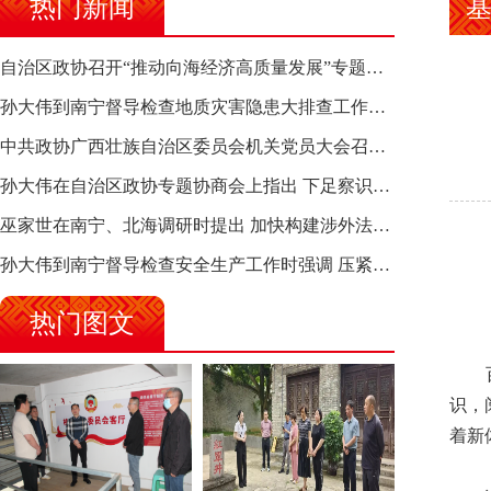
热门新闻
自治区政协召开“推动向海经济高质量发展”专题调研座谈会 钱学明出席并讲话
孙大伟到南宁督导检查地质灾害隐患大排查工作时强调 筑牢地质灾害安全防线 全力保障人民群众生命财产安全
中共政协广西壮族自治区委员会机关党员大会召开 选举产生新一届机关党委、机关纪委
孙大伟在自治区政协专题协商会上指出 下足察识谋督之功 恪尽服务大局之责 助推有色金属、关键金属产业高质量发展
巫家世在南宁、北海调研时提出 加快构建涉外法律供给集群 护航向海经济高质量发展
孙大伟到南宁督导检查安全生产工作时强调 压紧压实责任 狠抓隐患整治 坚决筑牢安全生产防线
热门图文
百色
识，
着新