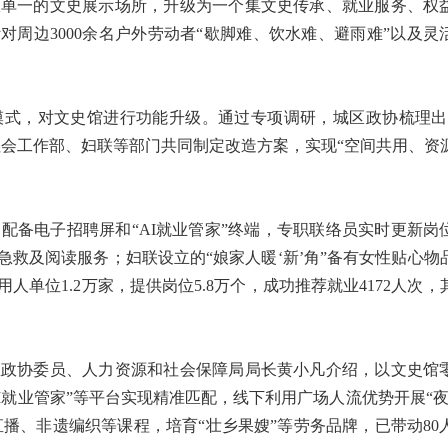
单一的文史展示场所，升级为一个集文史传承、就业服务、权
对周边3000余名户外劳动者“歇脚难、饮水难、避雨难”以及灵
式，对文史馆进行功能升级。通过专项调研，城区政协梳理出
社会工作部、妇联等部门共同制定改造方案，实现“空间共用、资
备电子招聘屏和“AI就业管家”终端，专职联络员实时更新岗
救及阅读服务；妇联设立的“娘家人暖‘新’角”备有女性贴心物
单位1.2万家，提供岗位5.8万个，成功推荐就业4172人次，
政协委员、人力资源和社会保障局局长黄小凡介绍，以文史馆
AI就业管家”等平台实现精准匹配，线下利用广场人流优势开展“夜
商直播、非遗编织等课程，培育“壮乡果嫂”等劳务品牌，已带动80