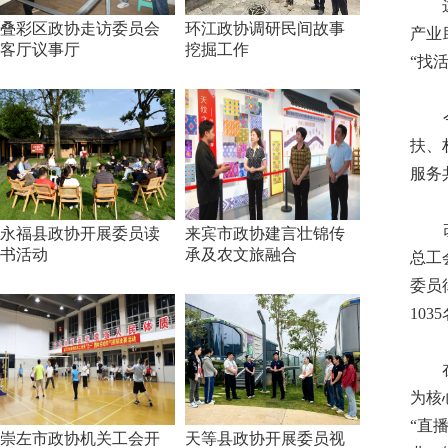
这座
叠彩区政协走访委员会
环江政协调研民间故事
产业
客厅议事厅
挖掘工作
“找
今年
扶、
服务
改造
永福县政协开展委员读
来宾市政协建言壮锦传
书活动
承及农文旅融合
总工
委员
10
在委
为核
“直
崇左市政协机关工会开
天等县政协开展委员视