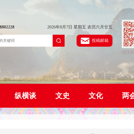
802228
2026年8月7日 星期五 农历六月廿五
投稿邮箱
纵横谈
文史
文化
两