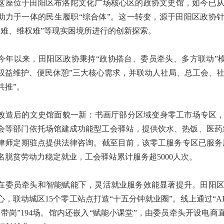
位于田阳区布洛陀文化广场核心区的政协文史馆，如今已从
助力于一体的民生履职“综合体”。这一转变，源于田阳区政协针
活难、维权难”等现实困境所进行的创新探索。
以来，田阳区政协秉持“政协搭台、委员牵头、多方联动”模
权益维护、便民休憩”三大核心需求，并联动人社局、总工会、
共推”。
后的文史馆面貌一新：书画厅部分区域变身零工市场专区，配
会等部门依托场馆建成功能型工会驿站，提供饮水、热饭、医药急
律师定期驻点提供法律咨询。截至目前，该零工服务专区已服务用人
35名脱贫劳动力稳定就业，工会驿站累计服务超5000人次。
员牵头和智能赋能下，灵活就业服务效能显著提升。田阳区
心，联动城区15个零工站点打造“十五分钟就业圈”。线上通过“
播带岗”194场。馆内还嵌入“赋能小课堂”，由委员牵头开设电