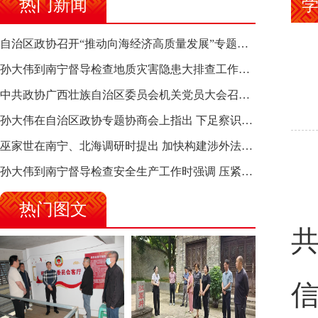
热门新闻
自治区政协召开“推动向海经济高质量发展”专题调研座谈会 钱学明出席并讲话
孙大伟到南宁督导检查地质灾害隐患大排查工作时强调 筑牢地质灾害安全防线 全力保障人民群众生命财产安全
中共政协广西壮族自治区委员会机关党员大会召开 选举产生新一届机关党委、机关纪委
孙大伟在自治区政协专题协商会上指出 下足察识谋督之功 恪尽服务大局之责 助推有色金属、关键金属产业高质量发展
巫家世在南宁、北海调研时提出 加快构建涉外法律供给集群 护航向海经济高质量发展
孙大伟到南宁督导检查安全生产工作时强调 压紧压实责任 狠抓隐患整治 坚决筑牢安全生产防线
热门图文