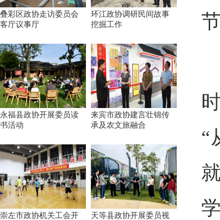
叠彩区政协走访委员会
环江政协调研民间故事
客厅议事厅
挖掘工作
永福县政协开展委员读
来宾市政协建言壮锦传
书活动
承及农文旅融合
崇左市政协机关工会开
天等县政协开展委员视