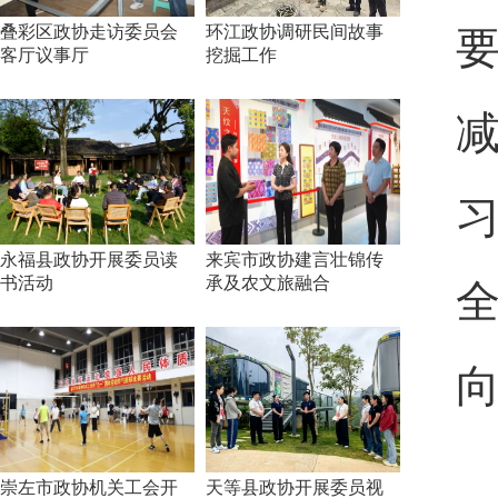
叠彩区政协走访委员会
环江政协调研民间故事
客厅议事厅
挖掘工作
永福县政协开展委员读
来宾市政协建言壮锦传
书活动
承及农文旅融合
崇左市政协机关工会开
天等县政协开展委员视