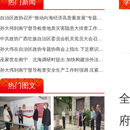
热门新闻
自治区政协召开“推动向海经济高质量发展”专题调研座谈会 钱学明出席并讲话
孙大伟到南宁督导检查地质灾害隐患大排查工作时强调 筑牢地质灾害安全防线 全力保障人民群众生命财产安全
中共政协广西壮族自治区委员会机关党员大会召开 选举产生新一届机关党委、机关纪委
孙大伟在自治区政协专题协商会上指出 下足察识谋督之功 恪尽服务大局之责 助推有色金属、关键金属产业高质量发展
巫家世在南宁、北海调研时提出 加快构建涉外法律供给集群 护航向海经济高质量发展
孙大伟到南宁督导检查安全生产工作时强调 压紧压实责任 狠抓隐患整治 坚决筑牢安全生产防线
热门图文