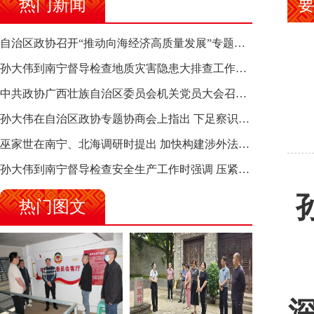
热门新闻
自治区政协召开“推动向海经济高质量发展”专题调研座谈会 钱学明出席并讲话
孙大伟到南宁督导检查地质灾害隐患大排查工作时强调 筑牢地质灾害安全防线 全力保障人民群众生命财产安全
中共政协广西壮族自治区委员会机关党员大会召开 选举产生新一届机关党委、机关纪委
孙大伟在自治区政协专题协商会上指出 下足察识谋督之功 恪尽服务大局之责 助推有色金属、关键金属产业高质量发展
巫家世在南宁、北海调研时提出 加快构建涉外法律供给集群 护航向海经济高质量发展
孙大伟到南宁督导检查安全生产工作时强调 压紧压实责任 狠抓隐患整治 坚决筑牢安全生产防线
热门图文