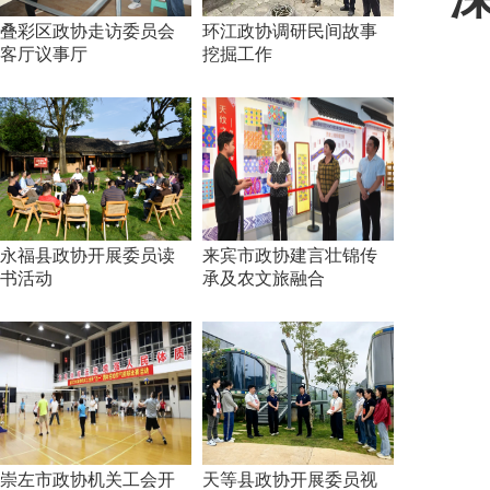
叠彩区政协走访委员会
环江政协调研民间故事
客厅议事厅
挖掘工作
永福县政协开展委员读
来宾市政协建言壮锦传
书活动
承及农文旅融合
崇左市政协机关工会开
天等县政协开展委员视