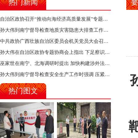
热门新闻
自治区政协召开“推动向海经济高质量发展”专题调研座谈会 钱学明出席并讲话
孙大伟到南宁督导检查地质灾害隐患大排查工作时强调 筑牢地质灾害安全防线 全力保障人民群众生命财产安全
中共政协广西壮族自治区委员会机关党员大会召开 选举产生新一届机关党委、机关纪委
孙大伟在自治区政协专题协商会上指出 下足察识谋督之功 恪尽服务大局之责 助推有色金属、关键金属产业高质量发展
巫家世在南宁、北海调研时提出 加快构建涉外法律供给集群 护航向海经济高质量发展
孙大伟到南宁督导检查安全生产工作时强调 压紧压实责任 狠抓隐患整治 坚决筑牢安全生产防线
热门图文