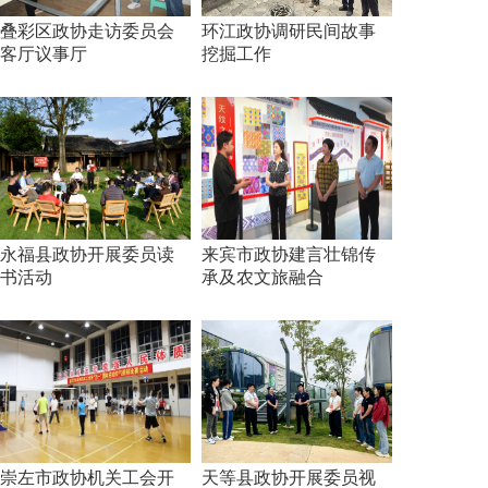
叠彩区政协走访委员会
环江政协调研民间故事
客厅议事厅
挖掘工作
永福县政协开展委员读
来宾市政协建言壮锦传
书活动
承及农文旅融合
崇左市政协机关工会开
天等县政协开展委员视