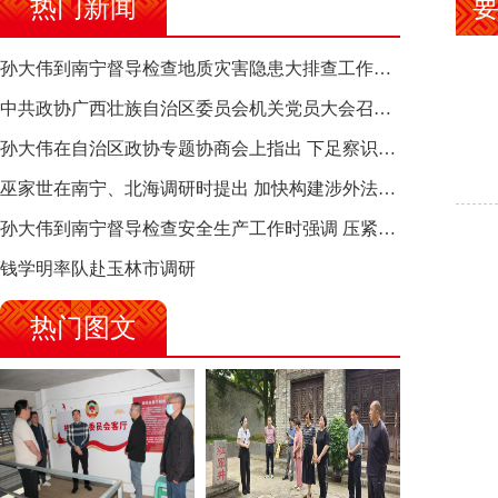
热门新闻
孙大伟到南宁督导检查地质灾害隐患大排查工作时强调 筑牢地质灾害安全防线 全力保障人民群众生命财产安全
中共政协广西壮族自治区委员会机关党员大会召开 选举产生新一届机关党委、机关纪委
孙大伟在自治区政协专题协商会上指出 下足察识谋督之功 恪尽服务大局之责 助推有色金属、关键金属产业高质量发展
巫家世在南宁、北海调研时提出 加快构建涉外法律供给集群 护航向海经济高质量发展
孙大伟到南宁督导检查安全生产工作时强调 压紧压实责任 狠抓隐患整治 坚决筑牢安全生产防线
钱学明率队赴玉林市调研
热门图文