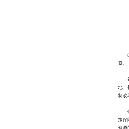
8月
察。
钱学
地、
制改
钱学
策保
资源