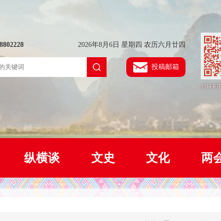
802228
2026年8月6日 星期四 农历六月廿四
投稿邮箱
纵横谈
文史
文化
两