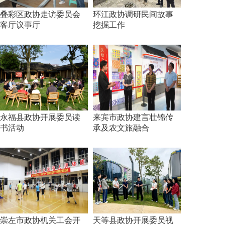
叠彩区政协走访委员会
环江政协调研民间故事
客厅议事厅
挖掘工作
永福县政协开展委员读
来宾市政协建言壮锦传
书活动
承及农文旅融合
崇左市政协机关工会开
天等县政协开展委员视