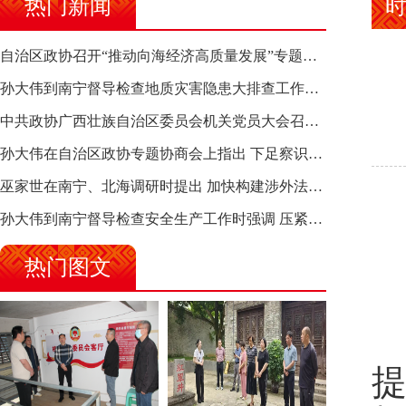
热门新闻
自治区政协召开“推动向海经济高质量发展”专题调研座谈会 钱学明出席并讲话
孙大伟到南宁督导检查地质灾害隐患大排查工作时强调 筑牢地质灾害安全防线 全力保障人民群众生命财产安全
中共政协广西壮族自治区委员会机关党员大会召开 选举产生新一届机关党委、机关纪委
孙大伟在自治区政协专题协商会上指出 下足察识谋督之功 恪尽服务大局之责 助推有色金属、关键金属产业高质量发展
巫家世在南宁、北海调研时提出 加快构建涉外法律供给集群 护航向海经济高质量发展
孙大伟到南宁督导检查安全生产工作时强调 压紧压实责任 狠抓隐患整治 坚决筑牢安全生产防线
热门图文