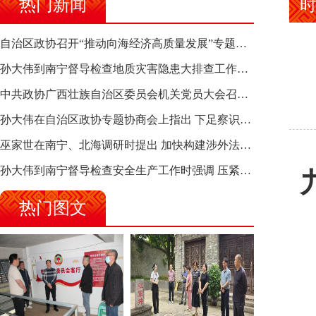
热门新闻
自治区政协召开“推动向海经济高质量发展”专题调研座谈会 钱学明出席并讲话
孙大伟到南宁督导检查地质灾害隐患大排查工作时强调 筑牢地质灾害安全防线 全力保障人民群众生命财产安全
中共政协广西壮族自治区委员会机关党员大会召开 选举产生新一届机关党委、机关纪委
孙大伟在自治区政协专题协商会上指出 下足察识谋督之功 恪尽服务大局之责 助推有色金属、关键金属产业高质量发展
巫家世在南宁、北海调研时提出 加快构建涉外法律供给集群 护航向海经济高质量发展
孙大伟到南宁督导检查安全生产工作时强调 压紧压实责任 狠抓隐患整治 坚决筑牢安全生产防线
热门图文