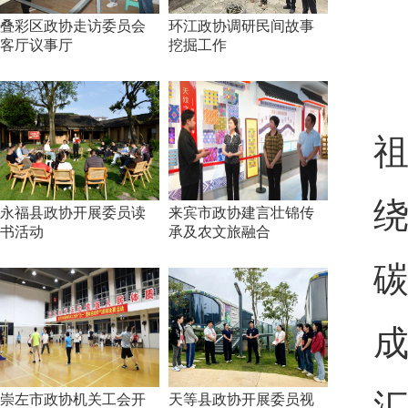
叠彩区政协走访委员会
环江政协调研民间故事
客厅议事厅
挖掘工作
永福县政协开展委员读
来宾市政协建言壮锦传
书活动
承及农文旅融合
崇左市政协机关工会开
天等县政协开展委员视