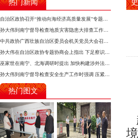
热门新闻
自治区政协召开“推动向海经济高质量发展”专题调研座谈会 钱学明出席并讲话
孙大伟到南宁督导检查地质灾害隐患大排查工作时强调 筑牢地质灾害安全防线 全力保障人民群众生命财产安全
中共政协广西壮族自治区委员会机关党员大会召开 选举产生新一届机关党委、机关纪委
孙大伟在自治区政协专题协商会上指出 下足察识谋督之功 恪尽服务大局之责 助推有色金属、关键金属产业高质量发展
巫家世在南宁、北海调研时提出 加快构建涉外法律供给集群 护航向海经济高质量发展
孙大伟到南宁督导检查安全生产工作时强调 压紧压实责任 狠抓隐患整治 坚决筑牢安全生产防线
热门图文