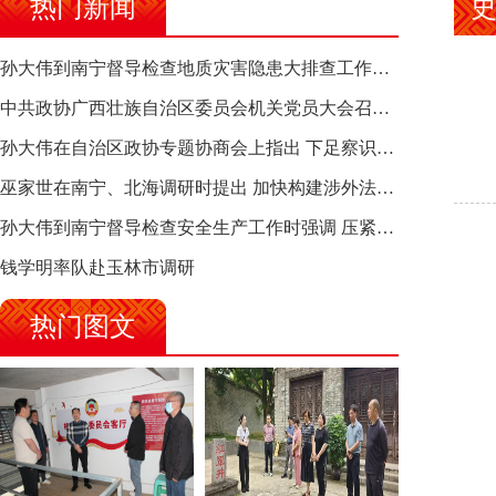
热门新闻
孙大伟到南宁督导检查地质灾害隐患大排查工作时强调 筑牢地质灾害安全防线 全力保障人民群众生命财产安全
中共政协广西壮族自治区委员会机关党员大会召开 选举产生新一届机关党委、机关纪委
孙大伟在自治区政协专题协商会上指出 下足察识谋督之功 恪尽服务大局之责 助推有色金属、关键金属产业高质量发展
巫家世在南宁、北海调研时提出 加快构建涉外法律供给集群 护航向海经济高质量发展
孙大伟到南宁督导检查安全生产工作时强调 压紧压实责任 狠抓隐患整治 坚决筑牢安全生产防线
钱学明率队赴玉林市调研
热门图文