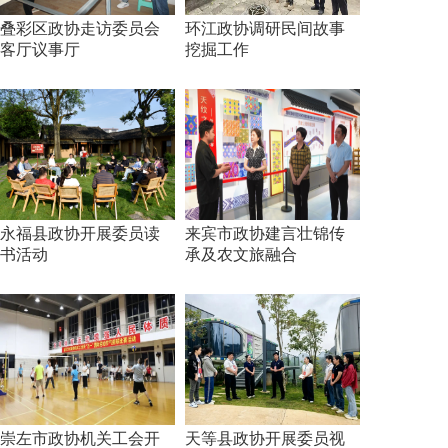
叠彩区政协走访委员会
环江政协调研民间故事
客厅议事厅
挖掘工作
永福县政协开展委员读
来宾市政协建言壮锦传
书活动
承及农文旅融合
崇左市政协机关工会开
天等县政协开展委员视