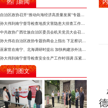
热门新闻
自治区政协召开“推动向海经济高质量发展”专题调研座谈会 钱学明出席并讲话
孙大伟到南宁督导检查地质灾害隐患大排查工作时强调 筑牢地质灾害安全防线 全力保障人民群众生命财产安全
中共政协广西壮族自治区委员会机关党员大会召开 选举产生新一届机关党委、机关纪委
孙大伟在自治区政协专题协商会上指出 下足察识谋督之功 恪尽服务大局之责 助推有色金属、关键金属产业高质量发展
巫家世在南宁、北海调研时提出 加快构建涉外法律供给集群 护航向海经济高质量发展
孙大伟到南宁督导检查安全生产工作时强调 压紧压实责任 狠抓隐患整治 坚决筑牢安全生产防线
热门图文
德