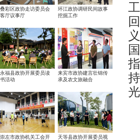
工
叠彩区政协走访委员会
环江政协调研民间故事
客厅议事厅
挖掘工作
国
永福县政协开展委员读
来宾市政协建言壮锦传
书活动
承及农文旅融合
光
崇左市政协机关工会开
天等县政协开展委员视