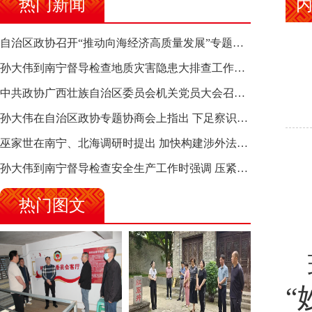
热门新闻
自治区政协召开“推动向海经济高质量发展”专题调研座谈会 钱学明出席并讲话
孙大伟到南宁督导检查地质灾害隐患大排查工作时强调 筑牢地质灾害安全防线 全力保障人民群众生命财产安全
中共政协广西壮族自治区委员会机关党员大会召开 选举产生新一届机关党委、机关纪委
孙大伟在自治区政协专题协商会上指出 下足察识谋督之功 恪尽服务大局之责 助推有色金属、关键金属产业高质量发展
巫家世在南宁、北海调研时提出 加快构建涉外法律供给集群 护航向海经济高质量发展
孙大伟到南宁督导检查安全生产工作时强调 压紧压实责任 狠抓隐患整治 坚决筑牢安全生产防线
热门图文
“