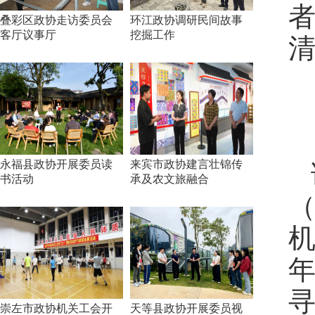
叠彩区政协走访委员会
环江政协调研民间故事
客厅议事厅
挖掘工作
永福县政协开展委员读
来宾市政协建言壮锦传
书活动
承及农文旅融合
（
机
崇左市政协机关工会开
天等县政协开展委员视