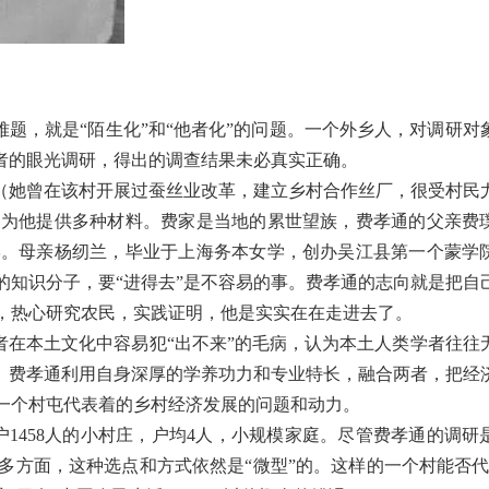
难题，就是“陌生化”和“他者化”的问题。一个外乡人，对调研对
者的眼光调研，得出的调查结果未必真实正确。
介（她曾在该村开展过蚕丝业改革，建立乡村合作丝厂，很受村民
，为他提供多种材料。费家是当地的累世望族，费孝通的父亲费
学。母亲杨纫兰，毕业于上海务本女学，创办吴江县第一个蒙学
的知识分子，要“进得去”是不容易的事。费孝通的志向就是把自
，热心研究农民，实践证明，他是实实在在走进去了。
学者在本土文化中容易犯“出不来”的毛病，认为本土人类学者往往
”。费孝通利用自身深厚的学养功力和专业特长，融合两者，把经
一个村屯代表着的乡村经济发展的问题和动力。
户1458人的小村庄，户均4人，小规模家庭。尽管费孝通的调研
多方面，这种选点和方式依然是“微型”的。这样的一个村能否代