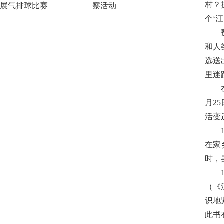
村？
展气排球比赛
察活动
个‘
和人
选送
里迷
月2
活变
在家
时，
（《
识地
此书