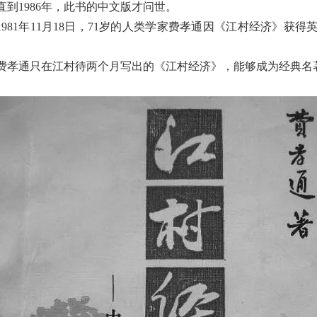
直到1986年，此书的中文版才问世。
1
981年11月18日，71岁的人类学家费孝通因《江村经济》获
费孝通只在江村待两个月写出的《江村经济》，能够成为经典名