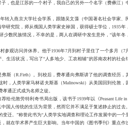
村子，也是江苏的一个村子，我自己的另外一个名字（费彝江）
930年转入燕京大学社会学系，跟随吴文藻（中国著名社会学家、
清华研究院，师从俄国人类学家史禄国，获得硕士学位，1935年
研少数民族情况，不幸的是，两人在调研中发生意外，“该年冬
参观访问并休养。他于1936年7月到村子里住了一个多月（7月
产、生活状况，写出了“人多地少、工农相辅”的苏南农村的社会
弗斯（R.Firth）。到校后，费孝通向弗斯讲了他的调查经历，
，人类学家马林诺夫斯基（Malinowski）从美国回到伦敦，
费孝通正式成为名师之徒。
特利奇书局出版，该书于1939年以《Peasant Life in C
以中国人传统的生活为背景，然而它并不满足于复述静止的过去
的变迁。”称誉此书为“人类学实地调查和理论工作发展中的一个
版，就在学术界产生巨大影响。当年中国的《图书季刊》重点作