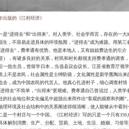
86年出版的《江村经济》
一是“进得去”和“出得来”。对人类学、社会学而言，存在的一大
陌生，不容易走进具体的环境氛围，“进得去”成为难题。用第三
“进得去”，费孝通有优势。他是本地人，又有姐姐费达生的引
迎），有诸多良好的关系，村民和村长都很支持费孝通的调查
后一批生员，曾留学日本，当选县议会议长、江苏省教育厅视
质上不是农民，社会属性是士绅阶级，文化属性是新学熏陶出来
边去，成为中国农民的代言人。他真心扎进村子，细心调查村情
“进得去”不简单，“出得来”更艰难。费孝通自己曾说过，人类
处的社会地位和文化偏见中超脱出来而作出“客观的观察和判断
地理环境及社会结构中的关系阐述得很清晰，使人能够从中看到
二是一个村庄与一个中国。《江村经济》写的只是一个只有359
具体解剖消费、生产、分配、贸易、土地、生活、婚姻、习俗等