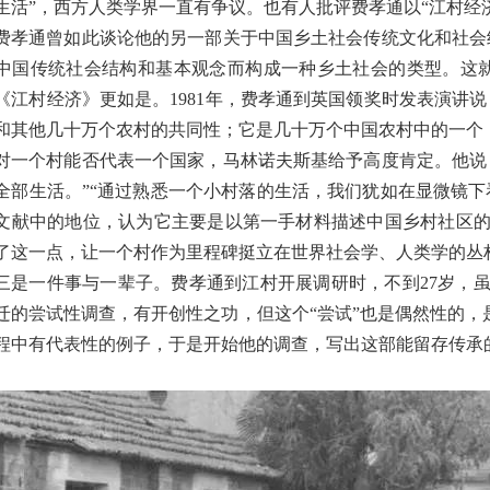
生活”，西方人类学界一直有争议。也有人批评费孝通以“江村经济
费孝通曾如此谈论他的另一部关于中国乡土社会传统文化和社会
中国传统社会结构和基本观念而构成一种乡土社会的类型。这
《江村经济》更如是。1981年，费孝通到英国领奖时发表演讲
和其他几十万个农村的共同性；它是几十万个中国农村中的一个
对一个村能否代表一个国家，马林诺夫斯基给予高度肯定。他说
全部生活。”“通过熟悉一个小村落的生活，我们犹如在显微镜
文献中的地位，认为它主要是以第一手材料描述中国乡村社区
了这一点，让一个村作为里程碑挺立在世界社会学、人类学的丛
三是一件事与一辈子。费孝通到江村开展调研时，不到27岁，
迁的尝试性调查，有开创性之功，但这个“尝试”也是偶然性的，
程中有代表性的例子，于是开始他的调查，写出这部能留存传承