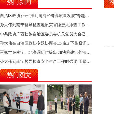
热门新闻
自治区政协召开“推动向海经济高质量发展”专题调研座谈会 钱学明出席并讲话
孙大伟到南宁督导检查地质灾害隐患大排查工作时强调 筑牢地质灾害安全防线 全力保障人民群众生命财产安全
中共政协广西壮族自治区委员会机关党员大会召开 选举产生新一届机关党委、机关纪委
孙大伟在自治区政协专题协商会上指出 下足察识谋督之功 恪尽服务大局之责 助推有色金属、关键金属产业高质量发展
巫家世在南宁、北海调研时提出 加快构建涉外法律供给集群 护航向海经济高质量发展
孙大伟到南宁督导检查安全生产工作时强调 压紧压实责任 狠抓隐患整治 坚决筑牢安全生产防线
热门图文