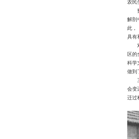
农民
解剖
此，
具有
区的
科学
做到
会变
迁过