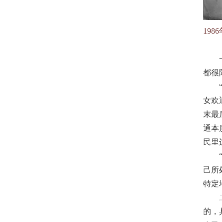
19
都很
女欢
末最
通本
民里
己所
特定
的，