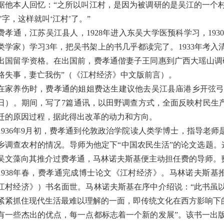
据他本人回忆：“之所以叫江村，是因为被调研的是吴江的一个
江’字，这样就叫‘江村’了。”
费孝通，江苏吴江县人，1928年进入东吴大学医预科学习，1
类学家）学习3年，把吴书架上的书几乎都读完了。1933年考入
出国留学资格。在出国前，费孝通偕妻子王同惠到广西大瑶山调
路失事，妻亡我伤”（《江村经济》中文版前言）。
在家养伤时，费孝通的姐姐费达生建议他去吴江县庙港乡开弦弓村
5日）。期间，写了7篇通讯，以田野调查方式，全面反映村民生
迁的原因过程，据此得出改革的动力和方向。
1936年9月初，费孝通到伦敦政治学院读人类学博士，指导老师是
乡调查农村的情况。导师为他定下“中国农民生活”的论文选题。这时
吴文藻向其推介过费孝通，马林诺夫斯基便主动担任费的导师。
1938年春，费孝通完成博士论文《江村经济》。马林诺夫斯基推荐给伦敦劳
江村经济》）书名面世。马林诺夫斯基在序中介绍说：“此书虽
紧紧抓住现代生活最难以理解的一面，即传统文化在西方影响下
有一些杰出的优点，每一点都标志着一个新的发展”。该书一出