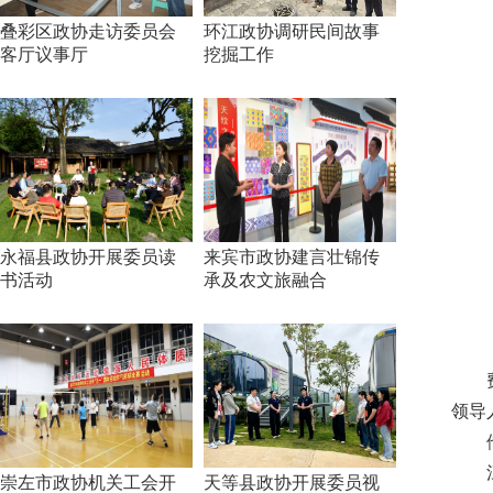
叠彩区政协走访委员会
环江政协调研民间故事
客厅议事厅
挖掘工作
永福县政协开展委员读
来宾市政协建言壮锦传
书活动
承及农文旅融合
领导
崇左市政协机关工会开
天等县政协开展委员视