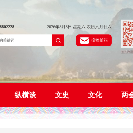
802228
2026年8月8日 星期六 农历六月廿六
投稿邮箱
纵横谈
文史
文化
两