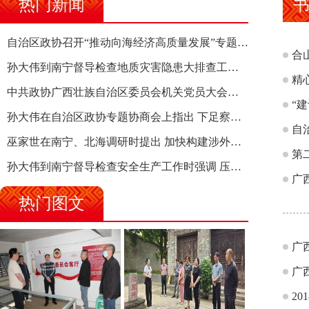
热门新闻
自治区政协召开“推动向海经济高质量发展”专题调研座谈会 钱学明出席并讲话
合
孙大伟到南宁督导检查地质灾害隐患大排查工作时强调 筑牢地质灾害安全防线 全力保障人民群众生命财产安全
精
中共政协广西壮族自治区委员会机关党员大会召开 选举产生新一届机关党委、机关纪委
“
孙大伟在自治区政协专题协商会上指出 下足察识谋督之功 恪尽服务大局之责 助推有色金属、关键金属产业高质量发展
自
巫家世在南宁、北海调研时提出 加快构建涉外法律供给集群 护航向海经济高质量发展
第
孙大伟到南宁督导检查安全生产工作时强调 压紧压实责任 狠抓隐患整治 坚决筑牢安全生产防线
广
热门图文
广
广
2