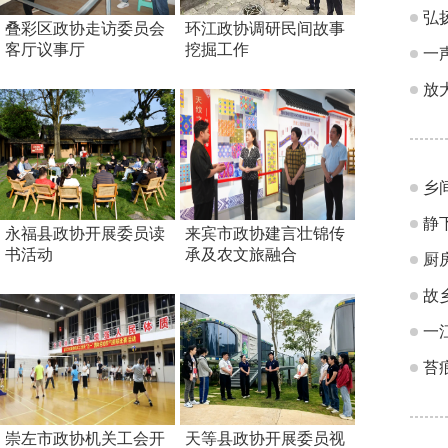
弘
叠彩区政协走访委员会
环江政协调研民间故事
客厅议事厅
挖掘工作
一
放
乡
静
永福县政协开展委员读
来宾市政协建言壮锦传
书活动
承及农文旅融合
厨
故
一
苔
崇左市政协机关工会开
天等县政协开展委员视