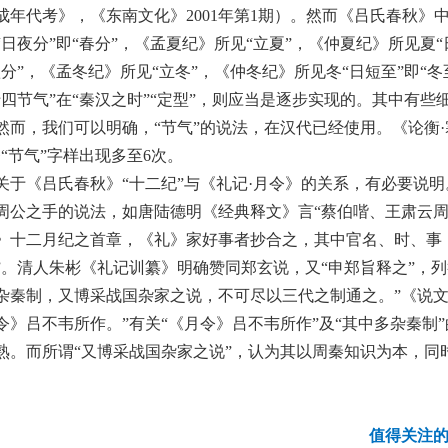
成年代考》，《东南文化》2001年第1期）。然而《吕氏春秋》
“日夜分”即“春分”，《孟夏纪》所见“立夏”，《仲夏纪》所见夏“
秋分”，《孟冬纪》所见“立冬”，《仲冬纪》所见冬“日短至”即“冬
十四节气”在“秦汉之时”“定型”，则应当是逐步实现的。其中有些
然而，我们可以明确，“节气”的说法，在汉代已经使用。《论衡·
条“节气”字样出现多至6次。
关于《吕氏春秋》“十二纪”与《礼记·月令》的关系，有必要说
周公之手的说法，如唐陆德明《经典释文》言“蔡伯喈、王肃云周
》十二月纪之首章，《礼》家好事者抄合之，其中官名、时、事
”。清人朱彬《礼记训纂》明确赞同郑玄说，又“申郑旨释之”，列
杂秦制，又博采战国杂家之说，不可尽以三代之制通之。”《说文
令》吕不韦所作。”有关“《月令》吕不韦所作”及“其中多杂秦
熟。而所谓“又博采战国杂家之说”，认为其以周秦知识为本，同
值得关注