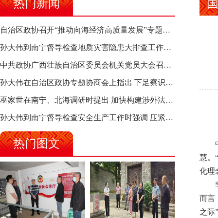
热门新闻
自治区政协召开“推动向海经济高质量发展”专题调研座谈会 钱学明出席并讲话
孙大伟到南宁督导检查地质灾害隐患大排查工作时强调 筑牢地质灾害安全防线 全力保障人民群众生命财产安全
中共政协广西壮族自治区委员会机关党员大会召开 选举产生新一届机关党委、机关纪委
孙大伟在自治区政协专题协商会上指出 下足察识谋督之功 恪尽服务大局之责 助推有色金属、关键金属产业高质量发展
巫家世在南宁、北海调研时提出 加快构建涉外法律供给集群 护航向海经济高质量发展
孙大伟到南宁督导检查安全生产工作时强调 压紧压实责任 狠抓隐患整治 坚决筑牢安全生产防线
热门图文
慧。
化理
而言
之际