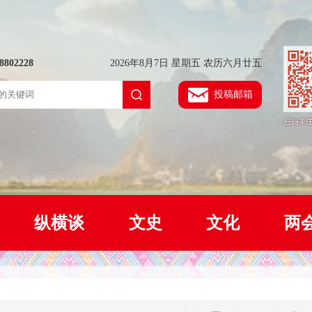
802228
2026年8月7日 星期五 农历六月廿五
投稿邮箱
纵横谈
文史
文化
两