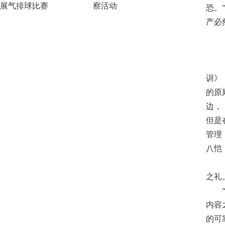
展气排球比赛
察活动
恐。
产必
训》
的原
边，
但是
管理
八恺
之礼
内容
的可