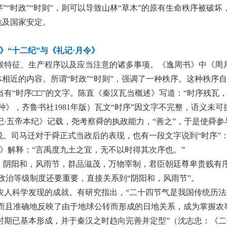
”“时政”“时则”，则可以导致山林“草木”的原有生命秩序被破坏
危及国家安定。
》“十二纪”与《礼记·月令》
物候特征、生产程序以及应当注意的诸多事项。《逸周书》中《周
相近的内容。所谓“时政”“时则”，强调了一种秩序。这种秩序
有“时序□□”的文字。陈直《秦汉瓦当概述》写道：“时序残瓦
种》，齐鲁书社1981年版）瓦文“时序”因文字不完整，语义未可
记·五帝本纪》记载，尧考察舜的执政能力，“善之”，于是使舜参
说。司马迁对于舜正式当政后的表现，也有一段文字说到“时序”：
义》解释：“言禹度九土之宜，无不以时得其次序也。”
序，阴阳和，风雨节，群品滋茂，万物宰制，君臣朝廷尊卑贵贱有
的政治等级制度还要重要，直接关系到“阴阳和，风雨节”。
农人科学发现的成就。有研究指出，“二十四节气是我国传统历
而且准确地反映了由于地球公转而形成的日地关系，成为掌握农
时期已基本形成，并于秦汉之时趋向完善并定型”（沈志忠：《