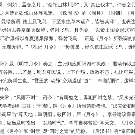
。例如，孟春之月，“命祀山林川泽”，又“禁止伐木”。仲春之月
夏之月禁止砍伐山林等规定。《逸周书》的《周月》《时训》《
引晁错所谓“德上及飞鸟，下至水虫草木诸产，皆被其泽”，也表
三辅毋得以春夏擿巢探卵，弹射飞鸟。具为令。”以帝王诏令形式宣
所谓“毋得以春夏擿巢探卵，弹射飞鸟”，正是《月令》所强调的
，无麛无卵。”《礼记·月令》：“毋覆巢，毋杀孩虫胎夭飞鸟，毋
阴阳》及《明堂月令》奏之，主张顺应阴阳四时执政：“君动静以
五谷熟……若是，则君尊民说，上下亡怨，政教不违，礼让可兴
所繇生也。”君王的“动静”必须遵循“道”，“奉顺阴阳”，这样
害社会。
失常，“风雨不时”，诏令：“有司勉之，毋犯四时之禁。”又永光
唐代学者颜师古注：“时禁，谓《月令》所当禁断者也。”汉哀帝初
强调应当“尊天地，重阴阳，敬四时，严《月令》”。李寻建议皇
的，应当及时指出，“以顺时气”。李寻自称曾经“学天文、《月令
是《月令》和“时禁”即“四时之禁”的统称。《后汉书》有“奉四时