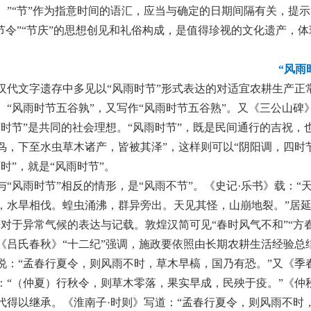
。”“节”作为指意时间的语汇，应当与确定的日期间隔有关，提
“节令”“节庆”的思想创见和礼俗构成，是值得珍视的文化遗产，
“风雨
汉代文字遗存中多见以“风雨时节”形式表达的对适宜农耕生产正
。“风雨时节五谷孰”，又写作“风雨时节五谷熟”。又《三公山碑
雨时节”是共同的社会理想。“风雨时节”，既是民间通行的吉祝，
鸟，下至水虫草木诸产，皆被其泽”，这样则可以“阴阳调，四时节
雨时”，就是“风雨时节”。
与“风雨时节”相反的情形，是“风雨不节”。《史记·乐书》载：
，水旱相伐。蝗虫涌沸，群异旁出。天见其怪，山崩地裂。”居延汉
等对于异常气候的表达与记载。敦煌汉简可见“春时风气不和”“方
《吕氏春秋》“十二纪”强调，施政要依照由长期农耕生活经验总
说：“孟春行夏令，则风雨不时，草木早槁，国乃有恐。”又《季
：“（仲夏）行秋令，则草木零落，果实早成，民殃于疫。”《仲
代得以继承。《淮南子·时则》写道：“孟春行夏令，则风雨不时