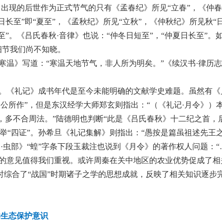
中出现的后世作为正式节气的只有《孟春纪》所见“立春”，《仲
日长至”即“夏至”，《孟秋纪》所见“立秋”，《仲秋纪》所见秋“
至”。《吕氏春秋·音律》也说：“仲冬日短至”，“仲夏日长至”。
细节我们尚不知晓。
寒温》写道：“寒温天地节气，非人所为明矣。”《续汉书·律历志
明。《礼记》成书年代是至今未能明确的文献学史难题。虽然有《
公所作”，但是东汉经学大师郑玄则指出：“（《礼记·月令》）
，多不合周法。”陆德明也判断“此是《吕氏春秋》十二纪之首，
举“四证”。孙希旦《礼记集解》则指出：“愚按是篇虽祖述先王
·虫部》“蝗”字条下段玉裁注也说到《月令》的著作权人问题：“
制”的意见值得我们重视。或许周秦在关中地区的农业优势促成了相
时综合了“战国”时期诸子之学的思想成就，反映了相关知识逐步
的生态保护意识