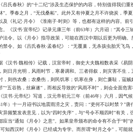
《吕氏春秋》的“十二纪”涉及生态保护的内容，特别值得我们重视
林”。季春之月，“无伐桑柘”。此外又有仲夏之月不许烧炭，季
以及《礼记·月令》《淮南子·时则》等，也都有这样的内容。前
念。《汉书·宣帝纪》记录元康三年（前63年）六月诏：“其令
护法令。以《月令》指导政策，可能在西汉中期以后更为明确。
的禁令。如《吕氏春秋·孟春纪》：“无覆巢，无杀孩虫胎夭飞鸟
”
据《汉书·魏相传》记载，汉宣帝时，御史大夫魏相数表采《易
，则日月光明，风雨时节，寒暑调和。三者得叙，则灾害不生，
时，则伤农桑；农桑伤，则民饥寒；饥寒在身，则亡廉耻，寇贼奸宄
节”“五谷熟，丝麻遂”，而相反导致的“风雨不时”，则会全面危
《汉书·元帝纪》写道，汉元帝初元三年（前46年）六月，因气候
41年）十一月诏书以地震雨涝之灾，责问：“吏何不以时禁？”
灾异频繁发表意见，以为“四时失序”，与“号令不顺四时”有关，
都应当“通知《月令》之意”。如果皇帝颁布的命令有不合于“时”
，可知西汉时《月令》已经成为专学。而所谓“时月之令”，可能就