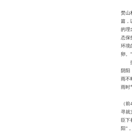
焚山
篇，
的理
态保
环境
卵。
阴阳
雨不
雨时
（前
寻就
臣下
阳”