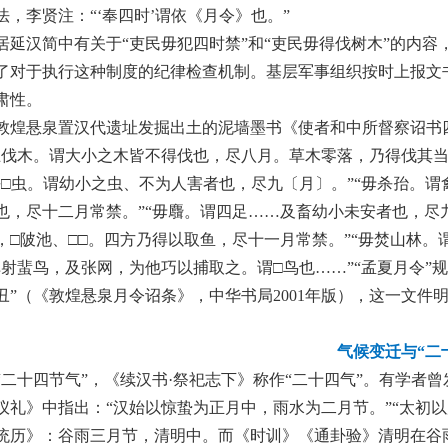
法，李贤注：“‘奉四时’谓依《月令》也。”
居延汉简中有关于“吏民毋犯四时禁”和“吏民毋得伐树木”的内
了对于执行这种制度的纪律检查机制。基层军事组织按时上报文书
肃性。
敦煌悬泉置汉代遗址发掘出土的泥墙墨书《使者和中所督察诏书
止伐木。谓大小之木皆不得伐也，尽八月。草木零落，乃得伐其当
杀□虫。谓幼小之虫、不为人害者也，尽九〔月〕。”“毋杀孡。
也，尽十二月常禁。”“毋麛。谓四足……及畜幼小未安者也，尽九
，□陂池、□□。四方乃得以取鱼，尽十一月常禁。”“毋焚山林。
弹射蜚鸟，及张网，为他巧以捕取之。谓□鸟也……”“孟夏月令”规
丑”（《敦煌悬泉月令诏条》，中华书局2001年版），这一文
气候变迁与“二
“二十四节气”，《续汉书·祭祀志下》称作“二十四气”。有学
仪礼》中指出：“汉始以惊蛰为正月中，雨水为二月节。”“太初
统历》：谷雨三月节，清明中。而《时训》《通卦验》清明在谷