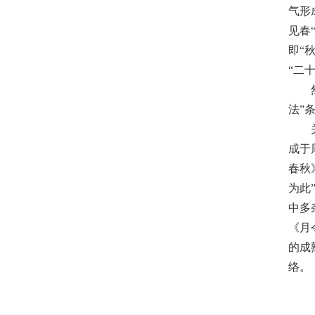
气形
见春
即“
“二
法”
成于
春秋
为此
中多
《月
的成
络。