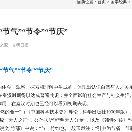
当前位置：首页 > 国学经典 >
节气”“节令”“节庆”
08 | 来源：光明日报
节气”“节令”“节庆”
系的体会、观察、探索和理解中生成的，体现出认识自然与人之关
，在秦汉时期得以达成普遍共识，并全面影响社会生产与社会生活
的作用，在秦汉时期也已经可以看到初期表现。
然的合一”（《中国科学技术史》导论，科学出版社1990年版）
应”“天人之征”，公孙弘所谓“明天人分际”，以及《韩诗外传》“
说文·竹部》中说：“节，竹约也。”段玉裁注：“引申为节省、节