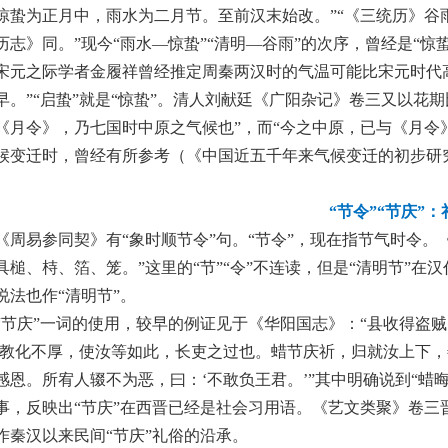
惊蛰为正月中，雨水为二月节。至前汉末始改。”“《三统历》
历志》同。”现今“雨水—惊蛰”“清明—谷雨”的次序，曾经是“惊
宋元之际学者金履祥曾经推定周秦两汉时的气温可能比宋元时代
早。”“启蛰”就是“惊蛰”。清人刘献廷《广阳杂记》卷三又以花
《月令》，乃七国时中原之气候也”，而“今之中原，已与《月令》
候变迁时，曾经有所参考（《中国近五千年来气候变迁的初步研究》
“节令”“节庆”
《周易参同契》有“象时顺节令”句。“节令”，现在指节气时令
具槌、㭙、箔、笼。”这里的“节”“令”不连读，但是“清明节”
说法也作“清明节”。
“节庆”一词的使用，较早的例证见于《华阳国志》：“县收得盗
‘教化不厚，使汝等如此，长吏之过也。蜡节庆祈，归就汝上下，
感恩。所宥人辍不为恶，曰：‘不敢负王君。’”其中明确说到“蜡晦”
事，反映出“节庆”在西晋已经是社会习用语。《艺文类聚》卷三晋
作秦汉以来民间“节庆”礼俗的沿承。