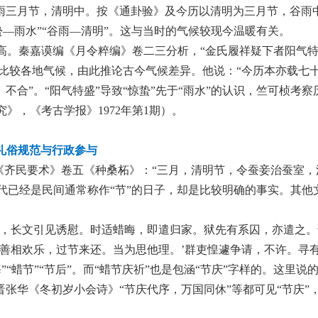
谷雨三月节，清明中。按《通卦验》及今历以清明为三月节，谷雨
蛰—雨水”“谷雨—清明”。这与当时的气候较现今温暖有关。
高。秦嘉谟编《月令粹编》卷二三分析，“金氏履祥疑下者阳气
期比较各地气候，由此推论古今气候差异。他说：“今历本亦载七
不合”。“阳气特盛”导致“惊蛰”先于“雨水”的认识，竺可桢考察
，《考古学报》1972年第1期）。
：礼俗规范与行政参与
。《齐民要术》卷五《种桑柘》：“三月，清明节，令蚕妾治蚕室，
在汉代已经是民间通常称作“节”的日子，却是比较明确的事实。其他
贼，长文引见诱慰。时适蜡晦，即遣归家。狱先有系囚，亦遣之。
善相欢乐，过节来还。当为思他理。’群吏惶遽争请，不许。寻
“蜡节”“节后”。而“蜡节庆祈”也是包涵“节庆”字样的。这里说
张华《冬初岁小会诗》“节庆代序，万国同休”等都可见“节庆”