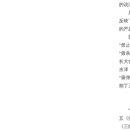
的说
反映
的严
“禁
“毋
长大
水泽
“毋
朔丁
五《
《三