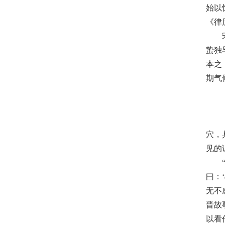
始以
《律
蛰独
本之
期气
穴，
见的
曰：
无不
晋故
以看