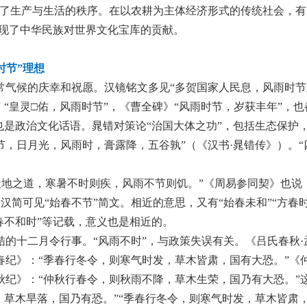
示了生产与生活的秩序。在以农耕为主体经济形式的传统社会，有
体现了中华民族对世界文化宝库的贡献。
时节”理想
常气候的庆幸和祝愿。汉镜铭文多见“多贺国家人民息，风雨时节
》“皇灵□佑，风雨时节”，《曹全碑》“风雨时节，岁获丰年”，也
也是政治文化话语。晁错对策论“治国大体之功”，包括生态保护，
，日月光，风雨时，膏露降，五谷孰”（《汉书·晁错传》）。“
“天地之道，寒暑不时则疾，风雨不节则饥。”《周易参同契》也说
简可见“始春不节”简文。相近的意思，又有“始春未和”“方春
春不和时”等记载，意义也是相近的。
结的十二月令行事。“风雨不时”，与政策失误有关。《吕氏春秋·
春纪》：“季春行冬令，则寒气时发，草木皆肃，国有大恐。”《
秋纪》：“仲秋行春令，则秋雨不降，草木生荣，国乃有大恐。”
，草木旱落，国乃有恐。”“季春行冬令，则寒气时发，草木皆肃