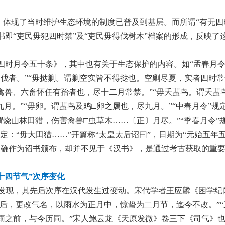
容，体现了当时维护生态环境的制度已普及到基层。而所谓“有无四
即“吏民毋犯四时禁”及“吏民毋得伐树木”档案的形成，反映了
四时月令五十条》，其中也有关于生态保护的内容。如“孟春月令
伐者。”“毋挞剿。谓剿空实皆不得挞也。空剿尽夏，实者四时常
谓禽兽、六畜怀任有孡者也，尽十二月常禁。”“毋夭蜚鸟。谓夭蜚
月。”“毋卵。谓蜚鸟及鸡□卵之属也，尽九月。”“中春月令”规定
谓烧山林田猎，伤害禽兽□虫草木……〔正〕月尽。”“季春月令”
定：“毋大田猎……”开篇称“太皇太后诏曰”，日期为“元始五年
件明确作为诏书颁布，却并不见于《汉书》，是通过考古获取的重
十四节气”次序变化
者曾发现，其先后次序在汉代发生过变动。宋代学者王应麟《困学纪
以后，更改气名，以雨水为正月中，惊蛰为二月节，迄今不改。”“
雨之前，与今历同。”宋人鲍云龙《天原发微》卷三下《司气》也