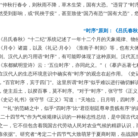
”“仲秋行春令，则秋雨不降，草木生荣，国有大恐。”违背了“时序
然受到影响，或“民殃于疫”，甚至致使“国乃有恐”“国有大恐”，
“时序”原则：《吕氏春秋
《吕氏春秋》“十二纪”系统记述了一年十二个月的天象规律、
《月令》诸篇，以及《礼记·月令》《淮南子·时则》等，也有大体
则。汉代人的习用语“时序”，有可能即体现了这种原则。汉代瓦当
《东都赋明堂诗》云：‘五位时序’，亦同此义。”（《摹庐丛著七
在汉代人的生态环境意识中确实有“时序”的观念在起作用。《史
，“百官时序，宾于四门”。这里所谓“时序”似乎难以进行确切解
，使主后土，以揆百事，莫不时序。”对于“时序”，张守节《正
《史记·礼书》张守节《正义》写道：“天地位，日月明，四时
。”“礼”的范畴之中，似乎“四时序”比“君臣朝廷尊卑贵贱有序”
“二十四节气”作为气候规律认识的一种标志性总结，是中国古代
之一，它不但包含着我国古代劳动人民对农业气候的精辟认识，
靠依据”。研究者“考定二十四节气大致萌芽于夏商时期，在战国