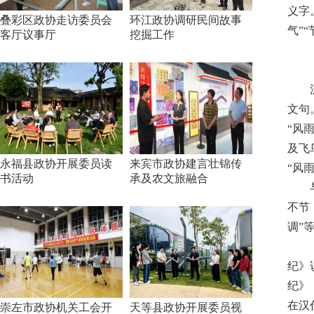
义字
叠彩区政协走访委员会
环江政协调研民间故事
气”
客厅议事厅
挖掘工作
文句
“风
及飞
永福县政协开展委员读
来宾市政协建言壮锦传
“风
书活动
承及农文旅融合
不节
调”
纪》
纪》
在汉
崇左市政协机关工会开
天等县政协开展委员视