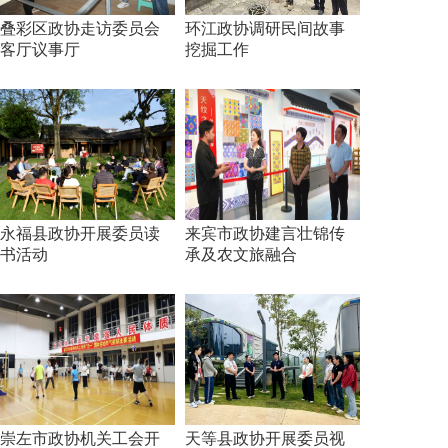
叠彩区政协走访委员会
环江政协调研民间故事
客厅议事厅
挖掘工作
永福县政协开展委员读
来宾市政协建言壮锦传
书活动
承及农文旅融合
崇左市政协机关工会开
天等县政协开展委员视