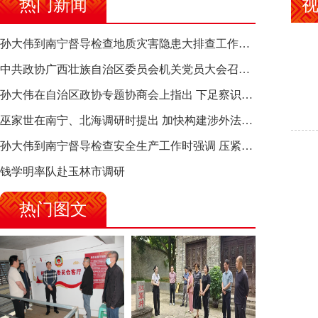
热门新闻
孙大伟到南宁督导检查地质灾害隐患大排查工作时强调 筑牢地质灾害安全防线 全力保障人民群众生命财产安全
中共政协广西壮族自治区委员会机关党员大会召开 选举产生新一届机关党委、机关纪委
孙大伟在自治区政协专题协商会上指出 下足察识谋督之功 恪尽服务大局之责 助推有色金属、关键金属产业高质量发展
巫家世在南宁、北海调研时提出 加快构建涉外法律供给集群 护航向海经济高质量发展
孙大伟到南宁督导检查安全生产工作时强调 压紧压实责任 狠抓隐患整治 坚决筑牢安全生产防线
钱学明率队赴玉林市调研
热门图文