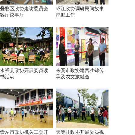
叠彩区政协走访委员会
环江政协调研民间故事
客厅议事厅
挖掘工作
永福县政协开展委员读
来宾市政协建言壮锦传
书活动
承及农文旅融合
崇左市政协机关工会开
天等县政协开展委员视