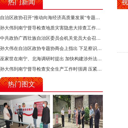
热门新闻
自治区政协召开“推动向海经济高质量发展”专题调研座谈会 钱学明出席并讲话
孙大伟到南宁督导检查地质灾害隐患大排查工作时强调 筑牢地质灾害安全防线 全力保障人民群众生命财产安全
中共政协广西壮族自治区委员会机关党员大会召开 选举产生新一届机关党委、机关纪委
孙大伟在自治区政协专题协商会上指出 下足察识谋督之功 恪尽服务大局之责 助推有色金属、关键金属产业高质量发展
巫家世在南宁、北海调研时提出 加快构建涉外法律供给集群 护航向海经济高质量发展
孙大伟到南宁督导检查安全生产工作时强调 压紧压实责任 狠抓隐患整治 坚决筑牢安全生产防线
热门图文