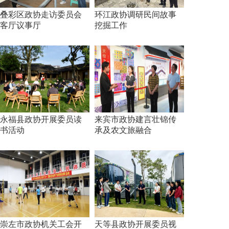
叠彩区政协走访委员会
环江政协调研民间故事
客厅议事厅
挖掘工作
永福县政协开展委员读
来宾市政协建言壮锦传
书活动
承及农文旅融合
崇左市政协机关工会开
天等县政协开展委员视