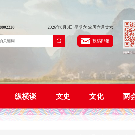
802228
2026年8月8日 星期六 农历六月廿六
投稿邮箱
纵横谈
文史
文化
两