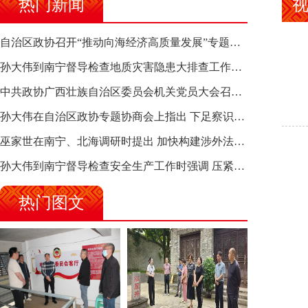
热门新闻
自治区政协召开“推动向海经济高质量发展”专题调研座谈会 钱学明出席并讲话
孙大伟到南宁督导检查地质灾害隐患大排查工作时强调 筑牢地质灾害安全防线 全力保障人民群众生命财产安全
中共政协广西壮族自治区委员会机关党员大会召开 选举产生新一届机关党委、机关纪委
孙大伟在自治区政协专题协商会上指出 下足察识谋督之功 恪尽服务大局之责 助推有色金属、关键金属产业高质量发展
巫家世在南宁、北海调研时提出 加快构建涉外法律供给集群 护航向海经济高质量发展
孙大伟到南宁督导检查安全生产工作时强调 压紧压实责任 狠抓隐患整治 坚决筑牢安全生产防线
热门图文